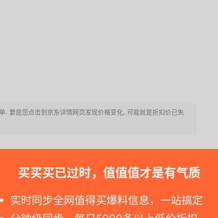
)
快下订单. 要是您点击到京东详情网页发现价格变化, 可能就是折扣价已失
买买买已过时，值值值才是有气质
实时同步全网值得买爆料信息，一站搞定