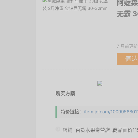
阿嬷森
无霸 3
7 月前更新
值达
购买方案
特价链接
：
item.jd.com/100995680110
1
店铺
百货水果专营店
,商品面价
1