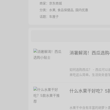
商家：
京东商城
分类：
水果
,
食品保健品
,
国内优惠
话题：
车厘子
消暑解渴！西瓜选购
如何选购西瓜？ - 西瓜可
来吃这么简单。生活处处皆学
什么水果干好吃？5
水果干中含有丰富的胡萝卜