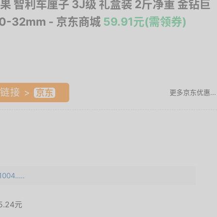
果 智利车厘子 3J级 礼盒装 2斤净重 金钻巨
0-32mm
- 京东商城
59.91元(需领券)
链接 >
更多京东优惠...
04.....
15.24元