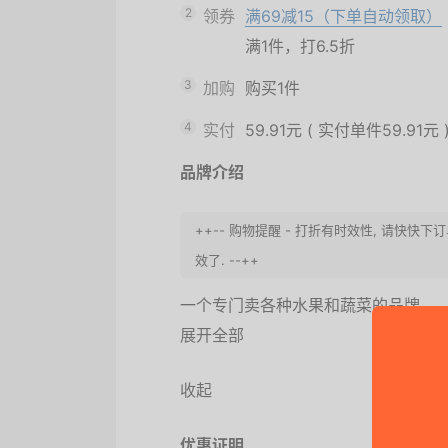
2
领券
满69减15（下单自动领取）
满1件，打6.5折
3
加购
购买1件
4
实付
59.91元
(
实付单件59.91元
品牌介绍
++-- 购物提醒 - 打折有时效性, 请快
效了. --++
一个专门卖各种水果和蔬菜的品牌。
展开全部
收起
优惠证明