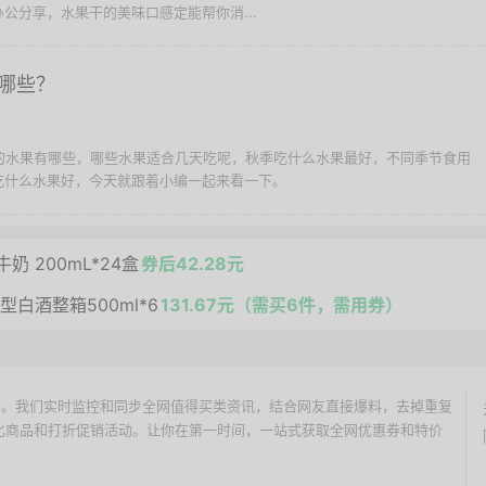
公分享，水果干的美味口感定能帮你消...
哪些？
天的水果有哪些，哪些水果适合几天吃呢，秋季吃什么水果最好，不同季节食用
吃什么水果好，今天就跟着小编一起来看一下。
奶 200mL*24盒
券后42.28元
香型白酒整箱500ml*6
131.67元（需买6件，需用券）
价搜索引擎。我们实时监控和同步全网值得买类资讯，结合网友直接爆料，去掉重复
性价比商品和打折促销活动。让你在第一时间，一站式获取全网优惠券和特价