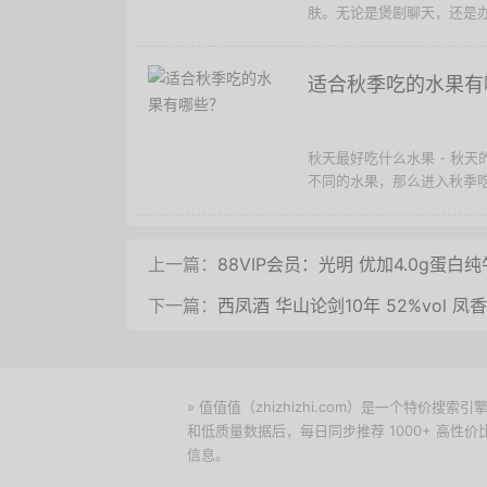
肤。无论是煲剧聊天，还是办
适合秋季吃的水果有
秋天最好吃什么水果 - 秋
不同的水果，那么进入秋季
上一篇：
88VIP会员：光明 优加4.0g蛋白纯牛
下一篇：
西凤酒 华山论剑10年 52%vol 凤
» 值值值（zhizhizhi.com）是一个特
和低质量数据后，每日同步推荐 1000+ 高
信息。
下载值值值App