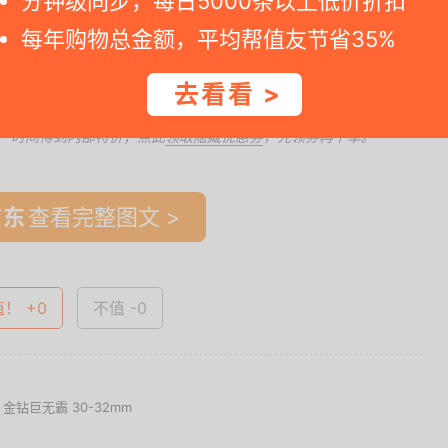
分钟级同步，每日5000条以上低价折扣
每年购物总金额，平均帮值友节省35%
去看看 >
一时间得到内部特价；点此
领取隐藏优惠券
，先领券再下单。
查看完整图文 >
值！ +0
不值 -0
金钻巨无霸 30-32mm