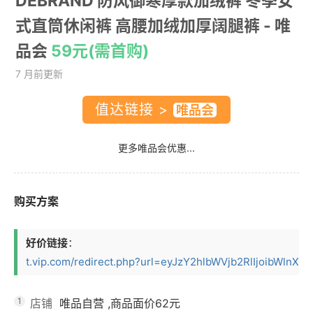
DEBRAND 防风御寒厚款加绒裤 冬季女
式直筒休闲裤 高腰加绒加厚阔腿裤
- 唯
品会
59元(需首购)
7 月前更新
值达链接 >
更多唯品会优惠...
购买方案
好价链接
：
t.vip.com/redirect.php?url=eyJzY2hlbWVjb2RlIjoibWlnX2N
1
店铺
唯品自营
,商品面价
62元