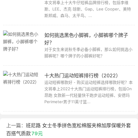
本文将奉上十大牛仔短裤品牌排行榜，包括李维
斯、LEE、杰克·琼斯、Gap、Lee Cooper、美特
斯邦威、森马、太平鸟、...
如何挑选黑色小脚裤，小脚裤哪个牌子
好？
对于女生来说秋冬季必备小脚裤，那么如何挑选小
脚裤呢？哪个牌子的小脚裤好呢？
十大热门运动短裤排行榜（2022）
运动短裤哪款好 - 购买运动短裤选择哪款好呢？本
文将奉上2022十大热门运动短裤排行榜，包括On
昂跑 女款新一代轻量快干跑步运动短裤、安德玛
Perimeter男子11英寸篮...
上一篇：
班尼路 女士冬季拼色宽松棉服夹棉加厚保暖外套
百搭气质款
79元