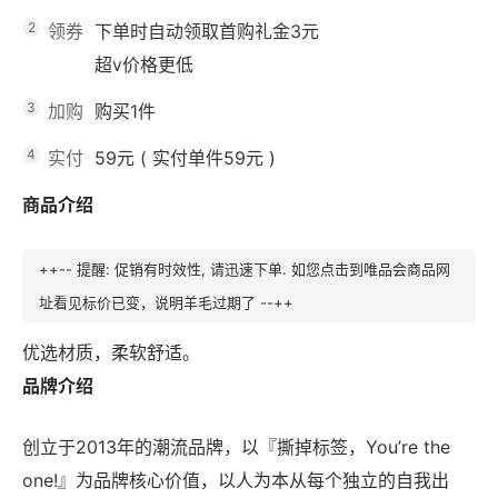
2
领券
下单时自动领取首购礼金3元
超v价格更低
3
加购
购买1件
4
实付
59元
(
实付单件59元
)
商品介绍
++-- 提醒: 促销有时效性, 请迅速下单. 如您点击到唯品会商品网
址看见标价已变，说明羊毛过期了 --++
优选材质，柔软舒适。
品牌介绍
创立于2013年的潮流品牌，以『撕掉标签，You’re the
one!』为品牌核心价值，以人为本从每个独立的自我出