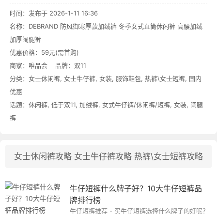
时间：发布于 2026-1-11 16:36
名称：
DEBRAND 防风御寒厚款加绒裤 冬季女式直筒休闲裤 高腰加绒
加厚阔腿裤
优惠价格：
59元(需首购)
商家：
唯品会
品牌：
双11
分类：
女士休闲裤
,
女士牛仔裤
,
女装
,
服饰鞋包
,
热裤\女士短裤
,
国内
优惠
话题：
休闲裤
,
低于双11
,
加绒裤
,
女式牛仔裤/休闲裤/短裤
,
女装
,
阔腿
裤
女士休闲裤攻略
女士牛仔裤攻略
热裤\女士短裤攻略
牛仔短裤什么牌子好？10大牛仔短裤品
牌排行榜
牛仔短裤推荐 - 买牛仔短裤选择什么牌子的好呢？