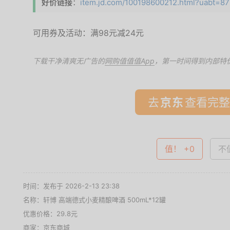
好价链接
：
item.jd.com/100198600212.html?uabt=872_
可用券及活动：满98元减24元
下载干净清爽无广告的
网购值值值App
，第一时间得到内部特
去
查看完整
值！ +0
不值
时间：发布于 2026-2-13 23:38
名称：
轩博 高端德式小麦精酿啤酒 500mL*12罐
优惠价格：
29.8元
商家：
京东商城