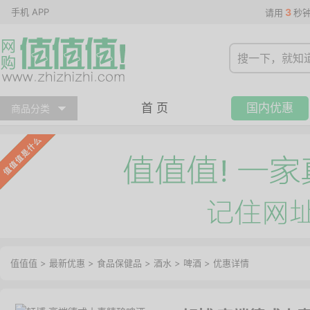
手机 APP
3
请用
秒
首 页
国内优惠
商品分类
值值值
>
最新优惠
>
食品保健品
>
酒水
>
啤酒
>
优惠详情