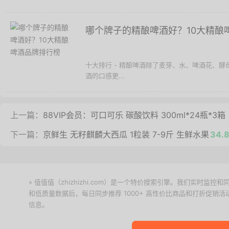
哪个牌子的精酿啤酒好？10大精酿
十大排行 - 精酿啤酒除了麦芽、水、啤酒花、
酒的口感更...
上一篇：
88VIP会员：可口可乐 碳酸饮料 300ml*24瓶*
下一篇：
京鲜生 无籽麒麟大西瓜 1粒装 7-9斤 生鲜水果
34
» 值值值（zhizhizhi.com）是一个特价搜索引擎。我们实时
和低质量数据后，每日同步推荐 1000+ 高性价比商品和打折促销
信息。
下载值值值App