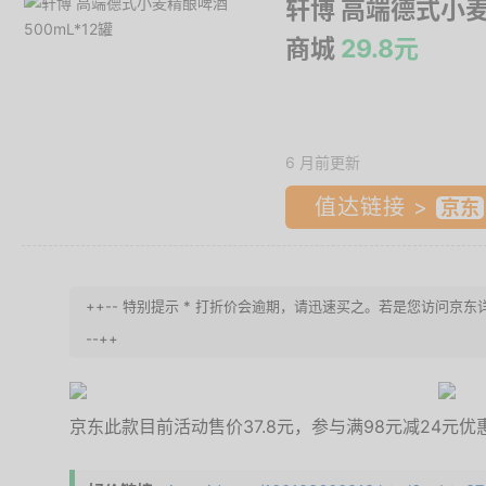
轩博 高端德式小麦
商城
29.8元
6 月前更新
值达链接 >
++-- 特别提示 * 打折价会逾期，请迅速买之。若是您访问京
--++
京东此款目前活动售价37.8元，参与满98元减24元优