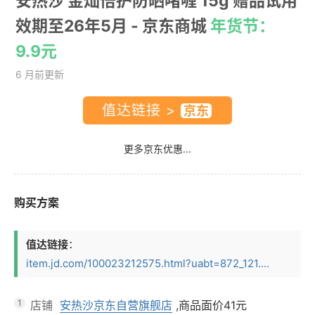
安热沙 金灿倍护防晒啫喱 15g 赠品试用
效期至26年5月
- 京东商城
年货节：
9.9元
6 月前更新
值达链接 >
更多京东优惠...
购买方案
值达链接
：
item.jd.com/100023212575.html?uabt=872_121....
1
店铺
安热沙京东自营旗舰店
,商品面价
41元