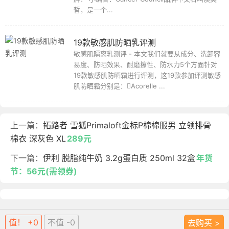
皙，是一个...
19款敏感肌防晒乳评测
敏感肌隔离乳测评 - 本文我们就要从成分、洗卸容
易度、防晒效果、耐磨擦性、防水力5个方面针对
19款敏感肌防晒霜进行评测，这19款参加评测敏感
肌防晒霜分别是：Acorelle ...
上一篇：
拓路者 雪狐Primaloft金标P棉棉服男 立领排骨
棉衣 深灰色 XL
289元
下一篇：
伊利 脱脂纯牛奶 3.2g蛋白质 250ml 32盒
年货
节：56元(需领券)
值！ +0
不值 -0
去购买 >