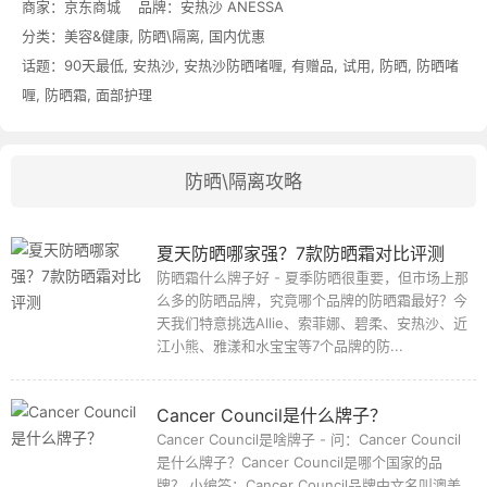
商家：
京东商城
品牌：
安热沙 ANESSA
分类：
美容&健康
,
防晒\隔离
,
国内优惠
话题：
90天最低
,
安热沙
,
安热沙防晒啫喱
,
有赠品
,
试用
,
防晒
,
防晒啫
喱
,
防晒霜
,
面部护理
防晒\隔离攻略
夏天防晒哪家强？7款防晒霜对比评测
防晒霜什么牌子好 - 夏季防晒很重要，但市场上那
么多的防晒品牌，究竟哪个品牌的防晒霜最好？今
天我们特意挑选Allie、索菲娜、碧柔、安热沙、近
江小熊、雅漾和水宝宝等7个品牌的防...
Cancer Council是什么牌子？
Cancer Council是啥牌子 - 问：Cancer Council
是什么牌子？Cancer Council是哪个国家的品
牌？ 小编答：Cancer Council品牌中文名叫澳美