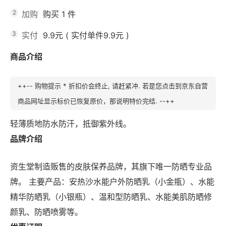
2
加购
购买
1
件
3
实付
9.9元
(
实付单件9.9元
)
商品介绍
++-- 购物提示 * 折扣价会终止, 请赶紧冲. 若是您点击到京东自营
商品网址显示标价已恢复原价，那说明特价完结. --++
轻薄质地防水防汗，抵御紫外线。
品牌介绍
资生堂制造贩售的皮肤保养品牌，其旗下唯一防晒专业品
牌。 主要产品：安热沙水能户外防晒乳（小金甁）、水能
精华防晒乳（小银瓶）、温和型防晒乳、水能美肌防晒修
颜乳、防晒喷雾等。