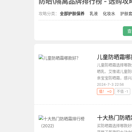
防晒\隔离品牌排行榜 - 选购攻略 
攻略分类：
全部护肤保养
乳液
化妆水
护肤
查
儿童防晒霜哪
儿童防晒霜选择哪款
晒乳、艾惟诺儿童防
亲宝宝防晒霜，感兴趣
2024-7-3 22:56
值！ +0
不值 -1
十大热门防晒
买防晒霜选择哪款好