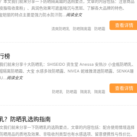
？本文我们就来分享一下防晒隔离霜的选购要点，文章的内容包括：注意商品
皮脂吸收柔粉」、具润色效果可遮盖暗沉与黑斑、了解各大品牌的特色、
 嘉娜宝皑丽的特点主要是强力防水防汗防...
阅读全文
查看详情
清爽防晒乳
防晒隔离霜
防晒霜
行榜
们就来分享十大防晒乳：SHISEIDO 资生堂 Anessa 安热沙 小金瓶防晒乳、
小黄帽隔离防晒霜、大宝 水感多效防晒露、NIVEA 妮维雅清透防晒露、SENKA珊
...
阅读全文
查看详情
防晒乳
防晒霜
隔离乳
隔离霜
乳？防晒乳选购指南
文我们就来分享一下防晒乳的选购要点，文章的内容包括：配合使用情境选择
防晒用品的质地及效果、非吸收剂类型也有水感选项、留意便携性与性价比、