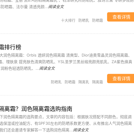
防晒霜、宝丽 黑B.A防晒隔离霜乳 、石泽研究所防晒乳、雅诗兰黛 专研多效防
防晒霜、法尔曼 清透亮颜...
阅读全文
查看详情
十大排行
防晒乳
防晒霜
霜排行榜
润色隔离霜：Orbis 透妍润色隔离霜 清爽型、Dior迪奥雪晶灵润色隔离霜、
C霜、理肤泉 提亮肤色清爽防晒乳、YSL圣罗兰黑丝缎亮颜亮肌乳、ZA紫色焕真
润粉色轻透防晒乳、...
阅读全文
查看详情
防晒乳
防晒霜
隔离乳
隔离霜
隔离霜？润色隔离霜选购指南
下润色隔离霜的选购要点，文章的内容包括：根据肤况搭配不同颜色，彻底调
选保湿或控油配方、有SPF30左右的防晒系数更方便、从有推出人气润色隔离
我们还会邀请专家解答一下选购润色隔离...
阅读全文