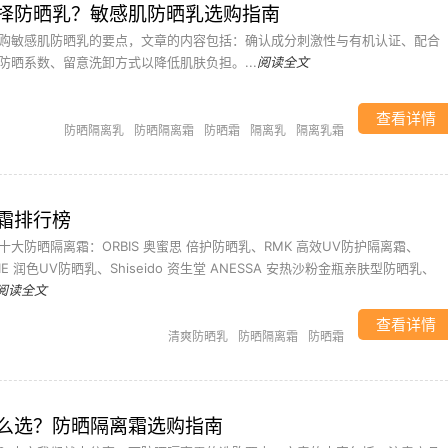
择防晒乳？敏感肌防晒乳选购指南
购敏感肌防晒乳的要点，文章的内容包括：确认成分刺激性与有机认证、配合
防晒系数、留意洗卸方式以降低肌肤负担。...
阅读全文
查看详情
防晒隔离乳
防晒隔离霜
防晒霜
隔离乳
隔离乳霜
霜排行榜
大防晒隔离霜：ORBIS 奥蜜思 倍护防晒乳、RMK 高效UV防护隔离霜、
LLIE 润色UV防晒乳、Shiseido 资生堂 ANESSA 安热沙粉金瓶亲肤型防晒乳、
阅读全文
查看详情
清爽防晒乳
防晒隔离霜
防晒霜
么选？防晒隔离霜选购指南