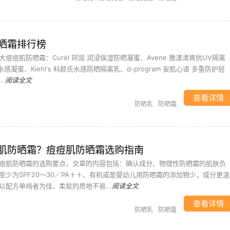
晒霜排行榜
痘痘肌防晒霜：Curél 珂润 润浸保湿防晒凝蜜、Avene 雅漾清爽抗UV隔离
晒水感凝蜜、Kiehl's 科颜氏水感防晒隔离乳、d-program 安肌心语 多重防护轻
.
阅读全文
查看详情
防晒乳
防晒霜
肌防晒霜？痘痘肌防晒霜选购指南
痘肌防晒霜的选购要点，文章的内容包括：确认成分、物理性防晒霜的肌肤负
至少为SPF20～30／PA＋＋、有机或是婴幼儿用防晒霜的添加物少，成分更温
以配方单纯者为佳、柔软的质地不易...
阅读全文
查看详情
防晒乳
防晒霜