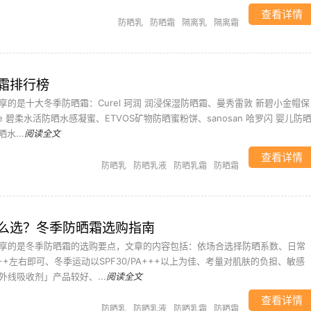
查看详情
防晒乳
防晒霜
隔离乳
隔离霜
霜排行榜
的是十大冬季防晒霜：Curel 珂润 润浸保湿防晒霜、曼秀雷敦 新碧小金帽保
e 碧柔水活防晒水感凝蜜、ETVOS矿物防晒蜜粉饼、sanosan 哈罗闪 婴儿防
水...
阅读全文
查看详情
防晒乳
防晒乳液
防晒乳霜
防晒霜
么选？冬季防晒霜选购指南
享的是冬季防晒霜的选购要点，文章的内容包括：依场合选择防晒系数、日常
PA++左右即可、冬季运动以SPF30/PA+++以上为佳、考量对肌肤的负担、敏感
线吸收剂」产品较好、...
阅读全文
查看详情
防晒乳
防晒乳液
防晒乳霜
防晒霜