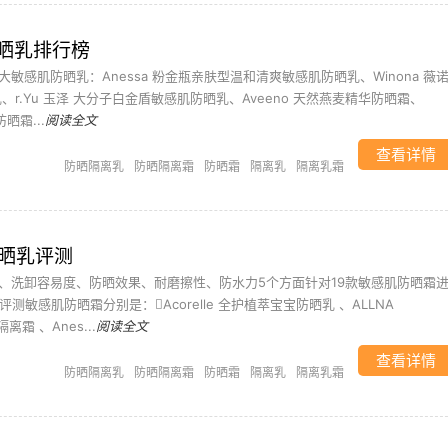
晒乳排行榜
敏感肌防晒乳：Anessa 粉金瓶亲肤型温和清爽敏感肌防晒乳、Winona 薇
、r.Yu 玉泽 大分子白金盾敏感肌防晒乳、Aveeno 天然燕麦精华防晒霜、
防晒霜...
阅读全文
查看详情
防晒隔离乳
防晒隔离霜
防晒霜
隔离乳
隔离乳霜
防晒乳评测
、洗卸容易度、防晒效果、耐磨擦性、防水力5个方面针对19款敏感肌防晒霜
测敏感肌防晒霜分别是：Acorelle 全护植萃宝宝防晒乳 、ALLNA
离霜 、Anes...
阅读全文
查看详情
防晒隔离乳
防晒隔离霜
防晒霜
隔离乳
隔离乳霜