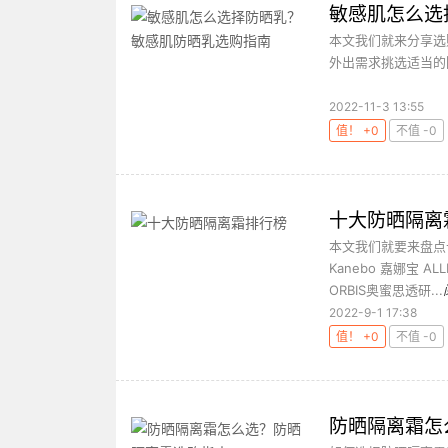
敏感肌怎么选
本文我们就来分享选
外出需求挑选适当的
2022-11-3 13:55
值！ +0
不值 -0
十大防晒隔离
本文我们就要来盘点十
Kanebo 嘉娜宝 A
ORBIS奥蜜思透研...
2022-9-1 17:38
值！ +0
不值 -0
防晒隔离霜怎