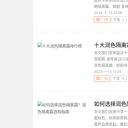
蓝胖子新艳阳水动力
晒隔离露、倩碧 身体
2023-3-13 22:28
值！ +0
不值 -1
十大润色隔离
本文我们就来盘点十大
雪肌精 透亮焕白C
润色隔离霜、娇韵诗 
2023-1-13 12:24
值！ +2
不值 -0
如何选择润色
本文我们就来分享一
整肤色、依照肤质挑
霜的品牌选起。最后