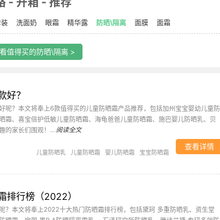
- 开箱 - 推荐
套装
洗面奶
眼霜
精华露
防晒\隔离
面膜
面霜
看值得买的防晒\隔离 >
款好？
好呢？本文将奉上6款值得买的儿童防晒霜产品推荐，包括加州宝宝婴幼儿童防
晒霜、喜宝倍护低敏儿童防晒霜、海龟爸爸儿童防晒霜、施巴婴儿防晒乳、贝
的家长们围观！...
阅读全文
查看详情
儿童防晒乳
儿童防晒霜
婴儿防晒霜
宝宝防晒霜
霜排行榜（2022）
呢？本文将奉上2022十大热门防晒霜排行榜，包括黛珂 多重防晒乳、资生堂