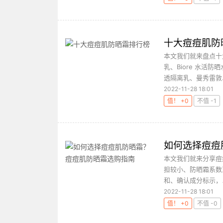
十大痘痘肌防
本文我们就来盘点十大
乳、Biore 水活防
透隔离乳、曼秀雷敦..
2022-11-28 18:01
值！ +0
不值 -1
如何选择痘痘
本文我们就来分享痘
担较小、防晒霜系数
和、确认成分标示，
2022-11-28 18:01
值！ +0
不值 -0