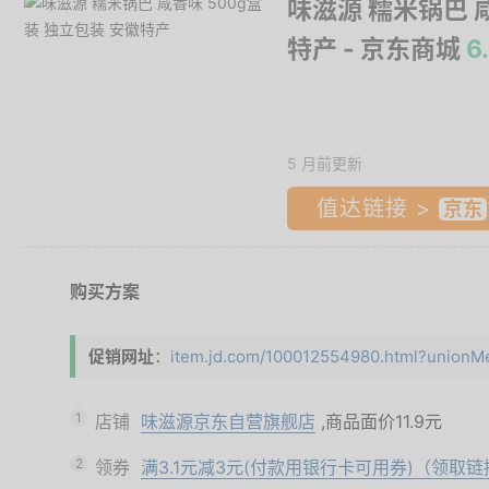
味滋源 糯米锅巴 
特产
- 京东商城
6
5 月前更新
值达链接 >
购买方案
促销网址
：
item.jd.com/100012554980.html?unionMe
1
店铺
味滋源京东自营旗舰店
,商品面价
11.9元
2
领券
满3.1元减3元(付款用银行卡可用券)（领取链