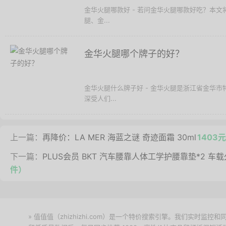
金华火腿哪款好 - 若问金华火腿哪款好吃？本
腿、金...
金华火腿哪个牌子的好？
金华火腿什么牌子好 - 金华火腿是浙江省金华市
深受人们...
上一篇：
再降价：LA MER 海蓝之谜 奇迹面霜 30ml
1403元
下一篇：
PLUS会员 BKT 汽车腰靠人体工学护腰靠垫*2 车
件）
» 值值值（zhizhizhi.com）是一个特价搜索引擎。我们实时