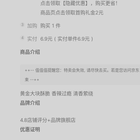
点击领取【隐藏优惠】，购买更省！
商品页点击领取首购礼金2元
3
加购
购买
1
件
4
实付
6.9元
(
实付单件6.9元
)
商品介绍
++-- 值值值提醒您：特卖会失效, 请尽快去买。若是您访问
束 --++
黄金大块酥脆 香辣过瘾 清香萦绕
品牌介绍
4.8店铺评分+品牌旗舰店
优惠证明