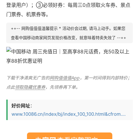
登录用户）；③必领好券：每周三0点领取火车券、景点
门票券、机票券等。
++-- 网购值值值温馨提示 * 活动价会过期, 请马上动手。如果您
查看中国移动商家网页发现价格改变，就意味着特卖失效了 --++
下载干净清爽无广告的
网购值值值App
，第一时间得到内部特价；
点此
领取隐藏优惠券
，先领券再下单。
好价网址
：
www.10086.cn/index/bj/index_100_100.html&cfrom....