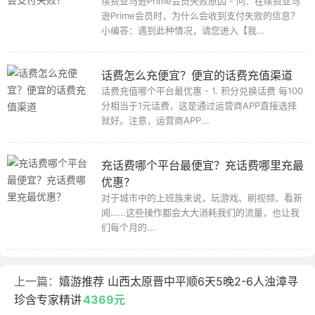
续费亚马逊Prime会员失败原因 - 问：在续费亚马
逊Prime会员时，为什么会收到支付失败的信息？
小编答：遇到此种情况，请您进入【我...
话费怎么充便宜？便宜的话费充值渠道
话费充值哪个平台最优惠 - 1. 积分兑换话费 每100
分相当于1元话费，这是通过运营商APP直接选择
就好。注意，运营商APP...
充话费哪个平台最便宜？充话费哪里充最
优惠？
对于城市中的上班族来说，玩游戏、刷视频、看新
闻……这些操作都会大大消耗我们的流量，也让我
们每个月的...
上一篇：
嬉游推荐 山西太原晋中平顺6天5晚2-6人浊漳寻
珍含专家精讲
4369元