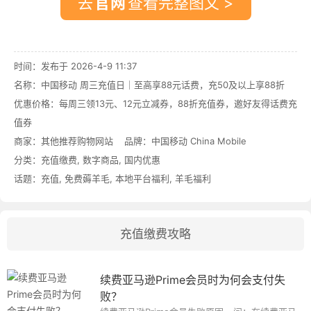
去
查看完整图文 >
时间：发布于 2026-4-9 11:37
名称：
中国移动 周三充值日｜至高享88元话费，充50及以上享88折
优惠价格：
每周三领13元、12元立减券，88折充值券，邀好友得话费充
值券
商家：其他推荐购物网站 品牌：
中国移动 China Mobile
分类：
充值缴费
,
数字商品
,
国内优惠
话题：
充值
,
免费薅羊毛
,
本地平台福利
,
羊毛福利
充值缴费攻略
续费亚马逊Prime会员时为何会支付失
败？