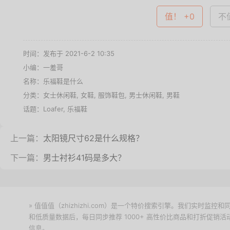
值！ +0
不值
时间：发布于 2021-6-2 10:35
小编：一羞哥
名称：
乐福鞋是什么
分类：
女士休闲鞋
,
女鞋
,
服饰鞋包
,
男士休闲鞋
,
男鞋
话题：
Loafer
,
乐福鞋
上一篇：
太阳镜尺寸62是什么规格？
下一篇：
男士衬衫41码是多大？
» 值值值（zhizhizhi.com）是一个特价搜索引擎。我们实时
和低质量数据后，每日同步推荐 1000+ 高性价比商品和打折促销
信息。
下载值值值App