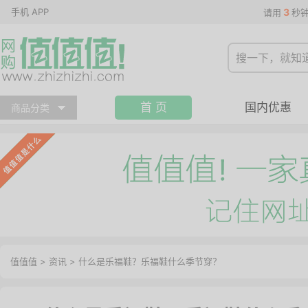
手机 APP
3
请用
秒
首 页
国内优惠
商品分类
值值值
>
资讯
>
什么是乐福鞋？乐福鞋什么季节穿？