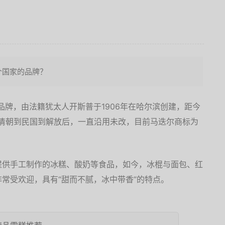
个国家的品牌？
国品牌，由法籍犹太人开斯普于1906年在哈尔滨创建，距今
”从清朝到民国到解放后，一直沿用未改，目前马迭尔商标为
提供手工制作的冰糕、酸奶等食品，如今，冰棍与面包、红
常受欢迎，具有“甜而不腻，冰中带香”的特点。