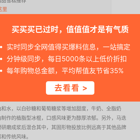
精品雪糕推荐
这里
>
买买买已过时，值值值才是有气质
实时同步全网值得买爆料信息，一站搞定
精品雪糕推荐
分钟级同步，每日5000条以上低价折扣
点这里
每年购物总金额，平均帮值友节省35%
>
去看看 >
水为原料，并以鸡蛋清充当增稠剂，即使是预包装的冰棍原
油和水，以白砂糖和葡萄糖浆等增加甜度，牛奶、全脂奶
油制作的植脂型冰棍，口感风味更为醇厚浓郁。另外，马迭
材研磨成浆后混合其中，其固形物投放比例远高于其他品牌
感和传统风味。