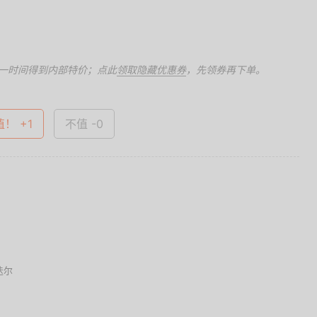
一时间得到内部特价；点此
领取隐藏优惠券
，先领券再下单。
值！ +1
不值 -0
迭尔