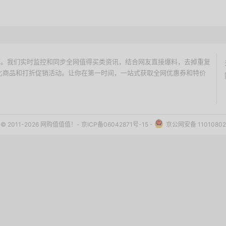
价搜索引擎。我们实时监控和同步全网值得买类资讯，结合网友直接爆料，去掉重复
性价比商品和打折促销活动。让你在第一时间，一站式获取全网优惠券和特价
ht © 2011-2026 网购值值值！-
京ICP备06042871号-15
-
京公网安备 11010802