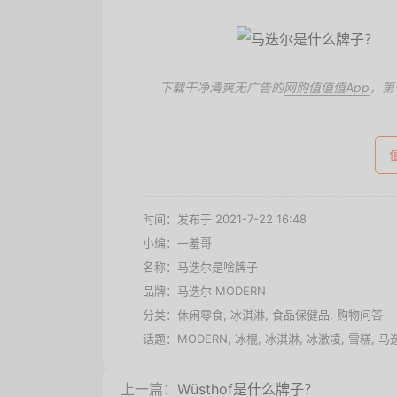
下载干净清爽无广告的
网购值值值App
，第
时间：发布于 2021-7-22 16:48
小编：一羞哥
名称：
马迭尔是啥牌子
品牌：
马迭尔 MODERN
分类：
休闲零食
,
冰淇淋
,
食品保健品
,
购物问答
话题：
MODERN
,
冰棍
,
冰淇淋
,
冰激凌
,
雪糕
,
马
上一篇：
Wüsthof是什么牌子？