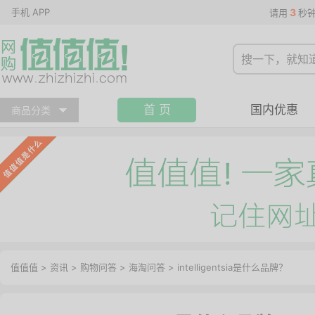
手机 APP
3
请用
秒
首 页
国内优惠
商品分类
值值值
>
资讯
>
购物问答
>
海淘问答
>
intelligentsia是什么品牌？