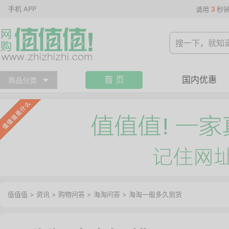
手机 APP
3
请用
秒
首 页
国内优惠
商品分类
值值值
>
资讯
>
购物问答
>
海淘问答
>
海淘一般多久到货