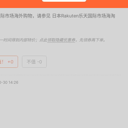
国际市场海外购物，请参见 日本Rakuten乐天国际市场海淘
一时间得到内部特价；点此
领取隐藏优惠券
，先领券再下单。
值！ +0
不值 -0
-30 14:26