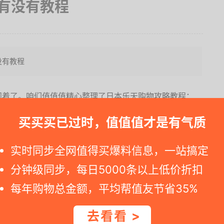
有没有教程
没有教程
问着了。咱们值值值精心整理了日本乐天购物攻略教程：
买买买已过时，值值值才是有气质
日文界面，无中文界面且不能切换英文，不懂日语的人，要
公司发回。它的优势是商品更加全面，商家众多，可选性较
实时同步全网值得买爆料信息，一站搞定
品。因为只能通过转运发回，所以时效性稍差且还须负担转
分钟级同步，每日5000条以上低价折扣
太推荐。不过转运公司JSHOPPERS也经常与日本乐天市
元以上减免运费活动。各位藏友可以先挑选好商品等待活动。
每年购物总金额，平均帮值友节省35%
版本，全中文界面，无须转运，可通过EMS直邮到国内。
去看看 >
册一个账号可以上Rakuten jp。…继续阅读