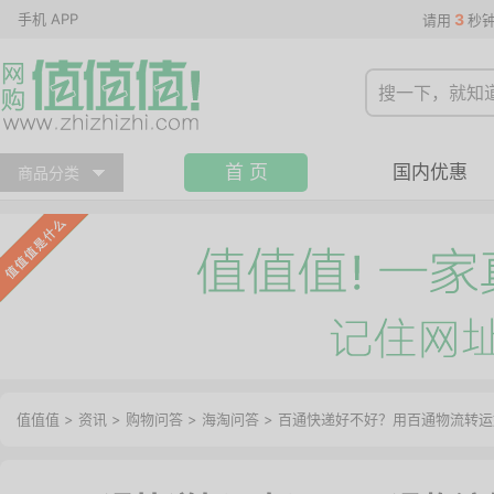
手机 APP
3
请用
秒
首 页
国内优惠
商品分类
值值值
>
资讯
>
购物问答
>
海淘问答
>
百通快递好不好？用百通物流转运