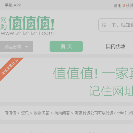
手机 APP
3
请用
秒
首 页
国内优惠
商品分类
值值值
>
资讯
>
购物问答
>
海淘问答
>
哪家转运公司可以转运kindle？求