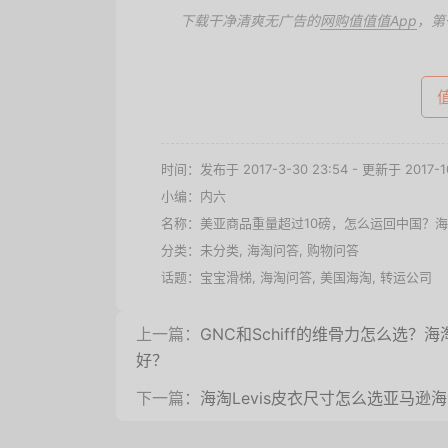
下载干净清爽无广告的
网购值值值App
，第
时间：发布于 2017-3-30 23:54 - 更新于 2017-10
小编：内六
名称：
美亚商品重量超过10磅，怎么运回中国？
分类：未分类,
海淘问答
,
购物问答
话题：
宝宝滑梯
,
海淘问答
,
美国海淘
,
转运公司
上一篇：
GNC和Schiff的维骨力怎么选？
好？
下一篇：
海淘Levis皮衣尺寸怎么选亚马逊海