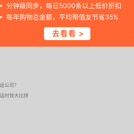
分钟级同步，每日5000条以上低价折扣
部分转运公司还真可能不收，所以可以多问几家转运公司的
每年购物总金额，平均帮值友节省35%
费、转运费等问题再做决定购买，实在不行也只能放弃了。
去看看 >
大家可以去参阅本站的一些相关文章，可以从推荐的那些转
运公司？
运时效大比拼