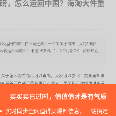
0磅，怎么运回中国？海淘大件重
怎么运回中国？在亚马逊看上一个宝宝小滑梯！大约10磅！
么转运公司收么？不用很快到。1、2个月都OK！价格也别
，关于怎么查看是否可以直邮，大家可以参阅：美亚直邮该
速查看美亚直邮运费和税费？两文，里面都有详细述说查看
税。
买买买已过时，值值值才是有气质
了，而且这个小滑梯个头不小，如果走转运公司的话，建议
实时同步全网值得买爆料信息，一站搞定
转运体积费怎么回事？）的转运公司。