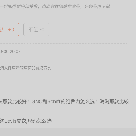
一时间得到内部特价；点此
领取隐藏优惠券
，先领券再下单。
值！ +0
不值 -0
-30 20:02
海淘大件重量较重商品解决方案
海淘那款比较好？GNC和Schiff的维骨力怎么选？海淘那款比较
淘Levis皮衣,尺码怎么选