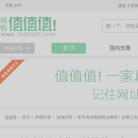
手机 APP
3
请用
秒
首 页
国内优惠
商品分类
值值值
>
资讯
>
购物问答
>
海淘问答
>
新手海淘购物网站推荐？去哪儿淘