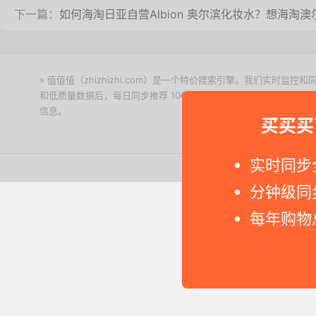
下一篇：
如何海淘日亚自营Albion 奥尔滨化妆水？想海淘
» 值值值（zhizhizhi.com）是一个特价搜索引擎。我们实时
和低质量数据后，每日同步推荐 1000+ 高性价比商品和打折促销
信息。
下载值值值App
买买买
实时同步
Copyright © 2011-2026 网
分钟级同
每年购物