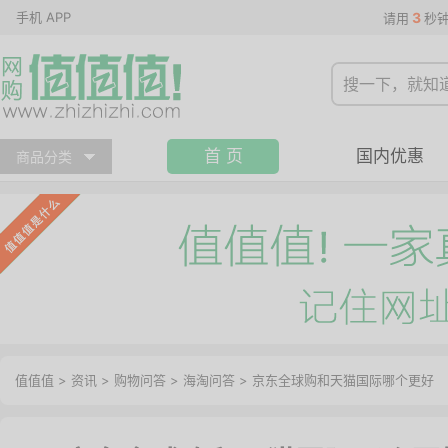
手机 APP
3
请用
秒
首 页
国内优惠
商品分类
值值值
>
资讯
>
购物问答
>
海淘问答
>
京东全球购和天猫国际哪个更好