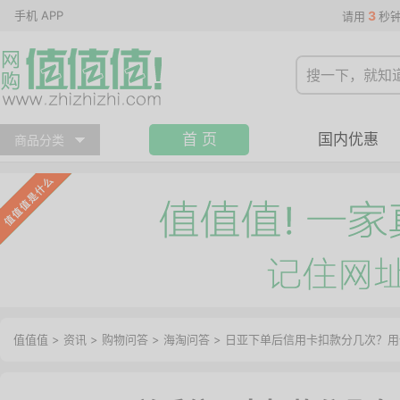
手机 APP
3
请用
秒
首 页
国内优惠
商品分类
值值值
>
资讯
>
购物问答
>
海淘问答
>
日亚下单后信用卡扣款分几次？用