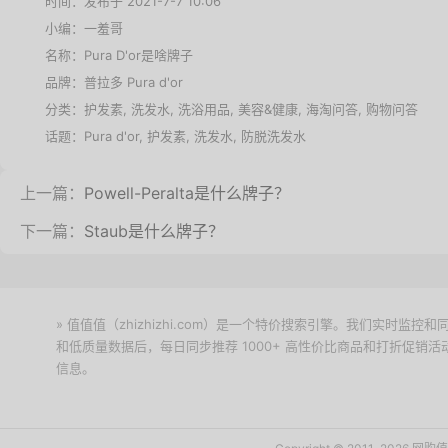
时间：发布于 2021-7-7 10:06
小编：一羞哥
名称：
Pura D'or是啥牌子
品牌：
普拉多 Pura d'or
分类：
护发素
,
洗发水
,
洗浴用品
,
美容&健康
,
海淘问答
,
购物问答
话题：
Pura d'or
,
护发素
,
洗发水
,
防脱洗发水
上一篇：
Powell-Peralta是什么牌子？
下一篇：
Staub是什么牌子？
» 值值值（zhizhizhi.com）是一个特价搜索引擎。我们实时
和低质量数据后，每日同步推荐 1000+ 高性价比商品和打折促销
信息。
下载值值值App