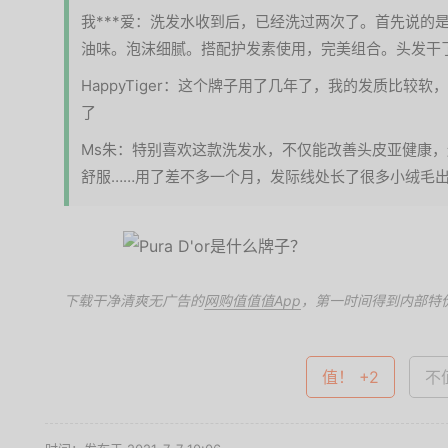
我***爱：洗发水收到后，已经洗过两次了。首先说的
油味。泡沫细腻。搭配护发素使用，完美组合。头发干
HappyTiger：这个牌子用了几年了，我的发质比较
了
Ms朱：特别喜欢这款洗发水，不仅能改善头皮亚健康
舒服……用了差不多一个月，发际线处长了很多小绒毛
下载干净清爽无广告的
网购值值值App
，第一时间得到内部特
值！ +2
不值