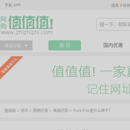
手机 APP
3
请用
秒
首 页
国内优惠
商品分类
值值值
>
资讯
>
购物问答
>
海淘问答
>
Pura D'or是什么牌子？