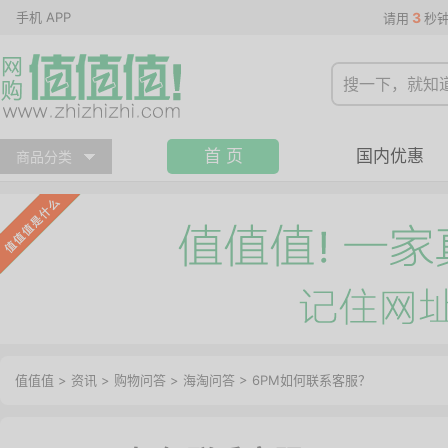
手机 APP
3
请用
秒
首 页
国内优惠
商品分类
值值值
>
资讯
>
购物问答
>
海淘问答
>
6PM如何联系客服？