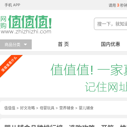
手机 APP
3
请用
秒
首 页
国内优惠
商品分类
值值值
>
好文攻略
>
母婴玩具
>
营养辅食
>
婴儿辅食