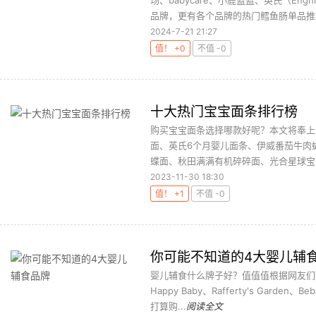
场、babycare、小鹿蓝蓝、英氏（En
品牌，更有各个品牌的热门鳕鱼肠单品推荐
2024-7-21 21:27
值！ +0
不值 -0
十大热门宝宝面条排行榜
购买宝宝面条选择哪款好呢？本文将奉上
面、英氏6个月婴儿面条、伊威番茄牛肉
蝶面、秋田满满有机碎碎面、光合星球宝宝
2023-11-30 18:30
值！ +1
不值 -0
你可能不知道的4大婴儿辅
婴儿辅食什么牌子好？值值值根据网友们
Happy Baby、Rafferty's Garden
打算购...
阅读全文