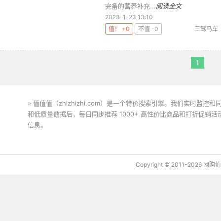
完备的营养补充...
阅读全文
2023-1-23 13:10
值！ +0
不值 -0
三驾马车
紫锥菊
1
» 值值值（zhizhizhi.com）是一个特价搜索引擎。我们实时
和低质量数据后，每日同步推荐 1000+ 高性价比商品和打折促销
信息。
下载值值值App
Copyright © 2011-2026 网