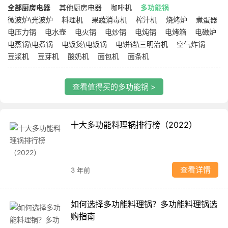
全部厨房电器
其他厨房电器
咖啡机
多功能锅
微波炉\光波炉
料理机
果蔬消毒机
榨汁机
烧烤炉
煮蛋器
电压力锅
电水壶
电火锅
电炒锅
电炖锅
电烤箱
电磁炉
电蒸锅\电煮锅
电饭煲\电饭锅
电饼铛\三明治机
空气炸锅
豆浆机
豆芽机
酸奶机
面包机
面条机
查看值得买的多功能锅 >
十大多功能料理锅排行榜（2022）
查看详情
3 年前
如何选择多功能料理锅？多功能料理锅选
购指南