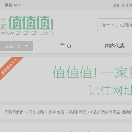
手机 APP
3
请用
秒
首 页
国内优惠
商品分类
网购值值值
>
好文攻略
>
购物攻略
>
防晒\隔离
> 6款好用的隔离霜 拒绝