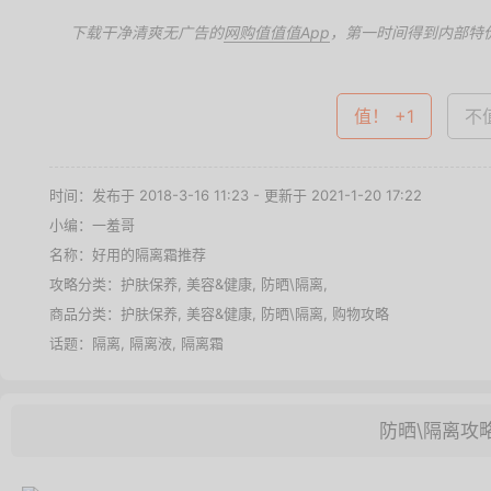
下载干净清爽无广告的
网购值值值App
，第一时间得到内部特
值！ +1
不值
时间：发布于 2018-3-16 11:23 - 更新于 2021-1-20 17:22
小编：一羞哥
名称：
好用的隔离霜推荐
攻略分类：
护肤保养
,
美容&健康
,
防晒\隔离
,
商品分类：
护肤保养
,
美容&健康
,
防晒\隔离
,
购物攻略
话题：
隔离
,
隔离液
,
隔离霜
防晒\隔离攻