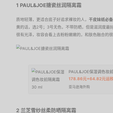
1 PAUL&JOE搪瓷丝润隔离霜
质地轻薄，更适合底子好追求裸妆的人，
干皮妹纸必备
黄的话，选2号；3号无色，不带防晒，但是滋润度最
很有光泽，妆容会看上去粉粉嫩嫩的，和肤色融合的很
PAUL&JOE保湿调色妆前
178.86元+64.82元运
亚马逊海外购
2 兰芝雪纱丝柔防晒隔离霜