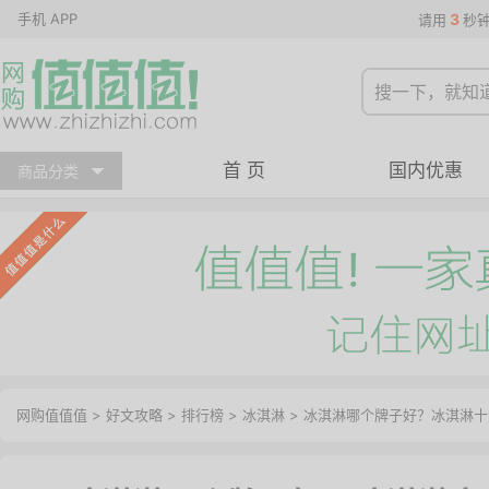
手机 APP
3
请用
秒
首 页
国内优惠
商品分类
网购值值值
>
好文攻略
>
排行榜
>
冰淇淋
> 冰淇淋哪个牌子好？冰淇淋