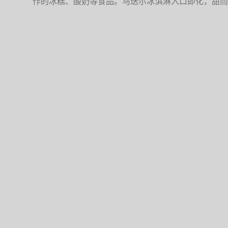
作的冰糕、酸奶等食品。马迭尔冰淇淋入口即化，甜而