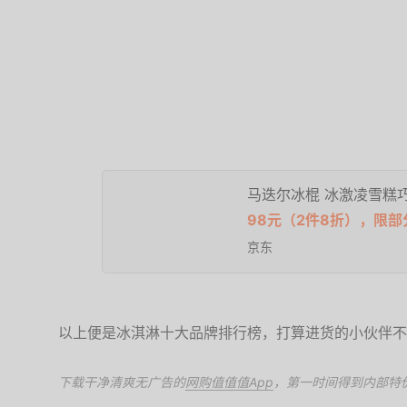
马迭尔冰棍 冰激凌雪糕
98元（2件8折），限部
京东
以上便是冰淇淋十大品牌排行榜，打算进货的小伙伴不
下载干净清爽无广告的
网购值值值App
，第一时间得到内部特