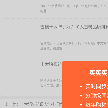
Tip Top品牌简介 - 问：Tip Top是什么牌子？
的著...
雪糕什么牌子好？10大雪糕品牌排
雪糕推荐 - 买雪糕选择什么牌子的好呢？本文
治雪糕、和路雪、...
十大哈根达斯冰淇淋推荐
买买买
哈根达斯十大冰淇淋排行榜 - 在室内享用凉爽
实时同步
淇淋品牌，每一个品牌下面，又有不同...
分钟级同
每年购物
上一篇：
十大镜头滤镜人气排行榜