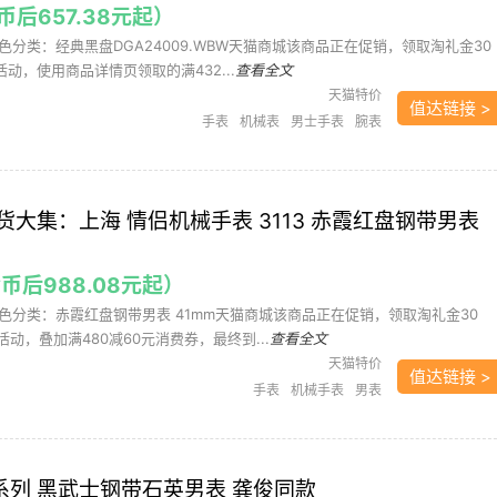
币后657.38元起）
分类：经典黑盘DGA24009.WBW天猫商城该商品正在促销，领取淘礼金30
活动，使用商品详情页领取的满432...
查看全文
天猫特价
值达链接 >
手表
机械表
男士手表
腕表
大集：上海 情侣机械手表 3113 赤霞红盘钢带男表
金币后988.08元起）
色分类：赤霞红盘钢带男表 41mm天猫商城该商品正在促销，领取淘礼金30
活动，叠加满480减60元消费券，最终到...
查看全文
天猫特价
值达链接 >
手表
机械手表
男表
速敢系列 黑武士钢带石英男表 龚俊同款