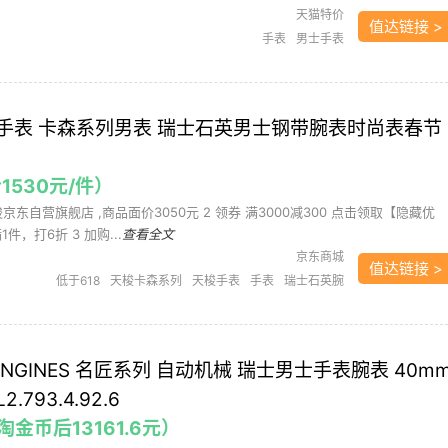
天猫特价
值达链接 >
手表
男士手表
OT 手表 卡森系列男表 瑞士石英男士钢带腕表时尚表春节
合1530元/件）
梭京东自营旗舰店 ,商品面价3050元 2 领券 满3000减300 点击领取【隐藏优
件，打6折 3 加购...
查看全文
京东商城
值达链接 >
低于618
天梭卡森系列
天梭手表
手表
瑞士石英腕
表
男表
腕表
钟表眼镜
NGINES 名匠系列 自动机械 瑞士男士手表腕表 40m
793.4.92.6
（淘金币后13161.6元）