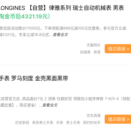
：LONGINES 【自营】律雅系列 瑞士自动机械表 男表
（淘金币后4321.19元）
目前活动售价11500元，下单领取满999元减100元优惠券，参与官方立减
5321元，专享立减18.8元优...
查看全文
天猫特价
值达链接 >
机械表
男表
手表 罗马刻度 金壳黑面黑带
喜自营官方店 ,商品面价7元 2 领券 社群好货 领微信小程序神券 7-6/5-4（领取
藏优惠】，购买更省！...
查看全文
京东商城
值达链接 >
历史新低
商务男士手表
手表
男士手表
简约时尚手
表
罗马刻度手表
钟表眼镜
黑带金壳手表