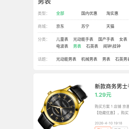
男表
类型：
全部
国内优惠
淘实惠
商城：
京东
苏宁
天猫
分类：
儿童表
光动能手表
国产手表
女表
电波表
男表
石英表
闹钟\挂钟
话题：
光动能男表
机械男表
男表
石英男
新款商务男士
1.29元
购买方案 1 店铺 京
【隐藏优惠】，购买更省
2026-4-10 19:18