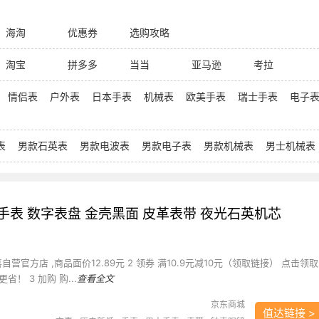
海淘
优惠券
选购攻略
淘宝
拼多多
当当
亚马逊
考拉
情侣表
户外表
日本手表
机械表
欧美手表
瑞士手表
电子
表
男款石英表
男款电波表
男款电子表
男款机械表
男士机械表
手表 数字表盘 金壳黑面 皮革表带 夜光石英机芯
喜自营官方店 ,商品面价12.89元 2 领券 满10.9元减10元（领取链接） 点击领取
！ 3 加购 购...
查看全文
京东商城
值达链接 >