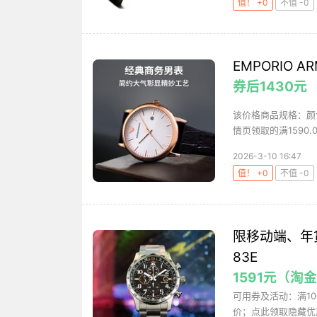
值！ +0
不值 -0
EMPORIO 
券后1430元
该价格商品规格：颜
情页领取的满1590.0
2026-3-10 16:47
值！ +0
不值 -0
限移动端、年货
83E
1591元（淘
可用券及活动：满10
价；点此领取隐藏优