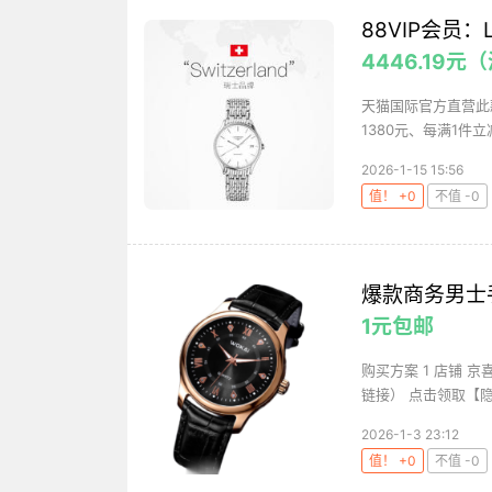
88VIP会员
4446.19元
天猫国际官方直营此款
1380元、每满1件立减
2026-1-15 15:56
值！ +0
不值 -0
爆款商务男士
1元包邮
购买方案 1 店铺 京
链接） 点击领取【隐
2026-1-3 23:12
值！ +0
不值 -0