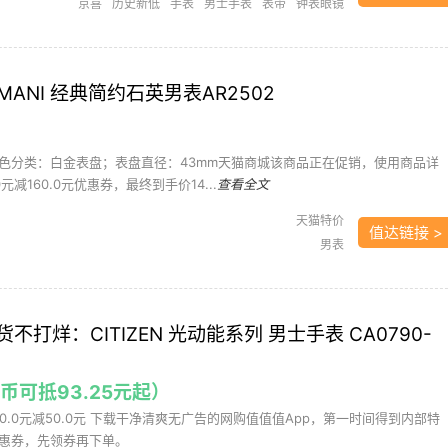
京喜
历史新低
手表
男士手表
表带
钟表眼镜
ARMANI 经典简约石英男表AR2502
色分类：白金表盘；表盘直径：43mm天猫商城该商品正在促销，使用商品详
元减160.0元优惠券，最终到手价14...
查看全文
天猫特价
值达链接 >
男表
不打烊：CITIZEN 光动能系列 男士手表 CA0790-
金币可抵93.25元起）
0.0元减50.0元 下载干净清爽无广告的网购值值值App，第一时间得到内部特
惠券，先领券再下单。