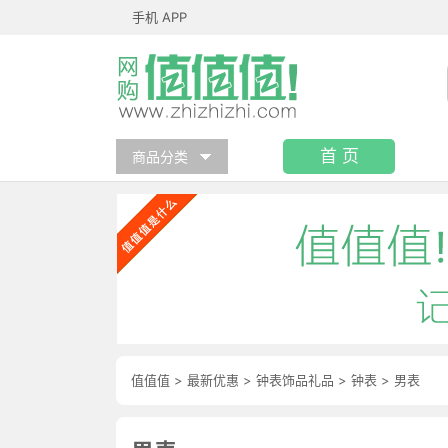
手机 APP
首 页
商品分类
值值值
>
最新优惠
>
钟表饰品礼品
>
钟表
>
男表