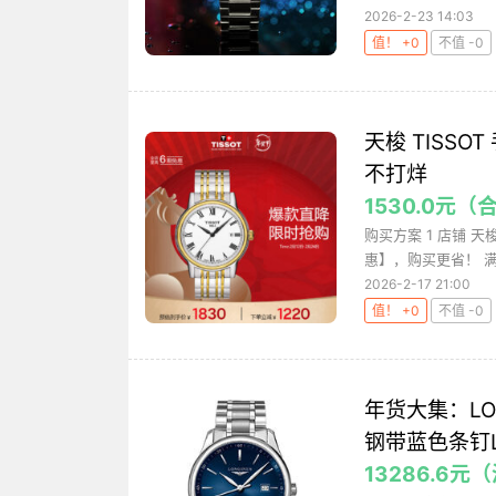
2026-2-23 14:03
值！ +0
不值 -0
天梭 TISS
不打烊
1530.0元（
购买方案 1 店铺 天
惠】，购买更省！ 满1
2026-2-17 21:00
值！ +0
不值 -0
年货大集：LO
钢带蓝色条钉L2.
13286.6元