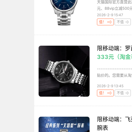
天猫国际官方直营此款
元、88vip立减500
2026-2-9 15:47
值！ +0
不值 -0
限移动端：罗西
333元（淘金
-----------
贴价的。您需要从淘宝A
2026-2-9 13:45
值！ +0
不值 -0
限移动端：飞
腕表