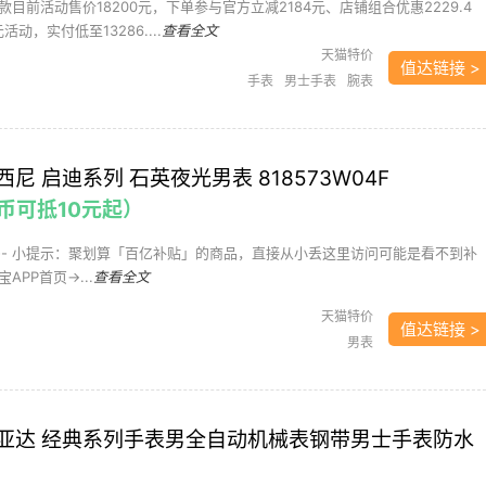
目前活动售价18200元，下单参与官方立减2184元、店铺组合优惠2229.4
元活动，实付低至13286....
查看全文
天猫特价
值达链接 >
手表
男士手表
腕表
尼 启迪系列 石英夜光男表 818573W04F
币可抵10元起）
---------- 小提示：聚划算「百亿补贴」的商品，直接从小丢这里访问可能是看不到补
PP首页->...
查看全文
天猫特价
值达链接 >
男表
亚达 经典系列手表男全自动机械表钢带男士手表防水