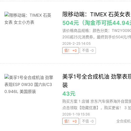
限移动端：TIMEX 石英女
504元（淘金币可抵44.9
该价格商品规格：颜色分类：TW2Y00
200减25元消费券，最终到手价504元/件
2026-2-25 14:05
值！ +0
不值 -0
美孚1号全合成机油 劲擎表现ES
装
43元
购买方案 1 店铺 京东汽车保养海外自营旗
点击领取【隐藏优惠】，购买更省！ 3 加购 
2026-1-19 15:36
值！ +0
不值 -0
全合成机