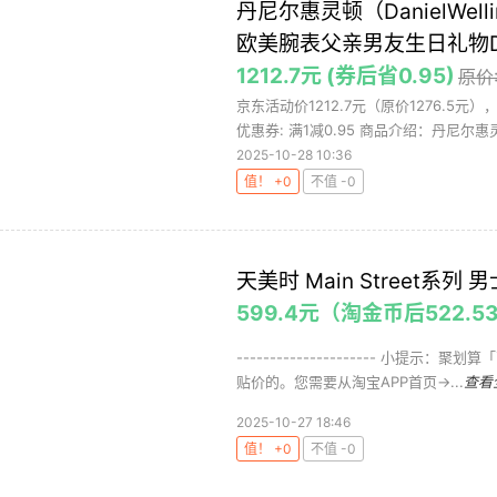
丹尼尔惠灵顿（DanielWe
欧美腕表父亲男友生日礼物DW
1212.7元 (券后省0.95)
原价:
京东活动价1212.7元（原价1276.5
优惠券: 满1减0.95 商品介绍：丹尼尔惠灵.
2025-10-28 10:36
值！ +0
不值 -0
天美时 Main Street系列
599.4元（淘金币后522.5
--------------------- 小
贴价的。您需要从淘宝APP首页->...
查看
2025-10-27 18:46
值！ +0
不值 -0