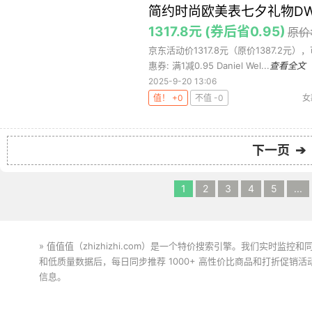
简约时尚欧美表七夕礼物DW0
1317.8元 (券后省0.95)
原价:
京东活动价1317.8元（原价1387.2元
惠券: 满1减0.95 Daniel Wel...
查看全文
2025-9-20 13:06
值！ +0
不值 -0
女
下一页 ➔
1
2
3
4
5
...
» 值值值（zhizhizhi.com）是一个特价搜索引擎。我们实时
和低质量数据后，每日同步推荐 1000+ 高性价比商品和打折促销
信息。
下载值值值App