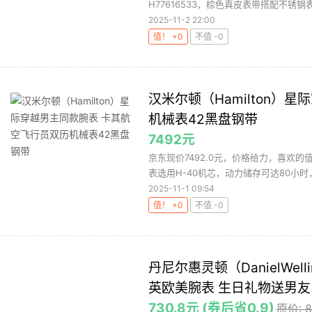
H77616533，棕色真皮表带搭配不锈钢表壳
2025-11-2 22:00
值！ +0
不值 -0
汉米尔顿（Hamilton）
机械表42黑盘钢带
7492元
京东现价7492.0元，价格给力，喜欢的值
表选用H-40机芯，动力储存可达80小时，
2025-11-1 09:54
值！ +0
不值 -0
丹尼尔惠灵顿（DanielWel
英欧美腕表 生日礼物送男友 
730.8元 (券后省0.9)
原价: 