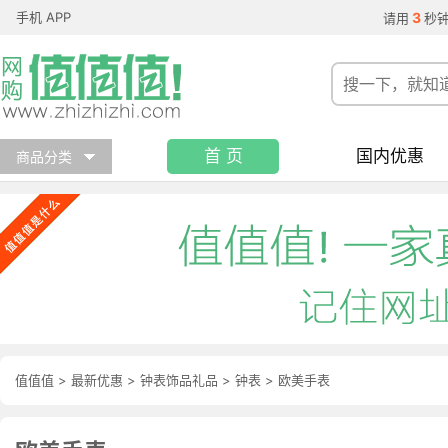
手机 APP
3
请用
秒
首 页
国内优惠
商品分类
值值值
>
最新优惠
>
钟表饰品礼品
>
钟表
>
欧美手表