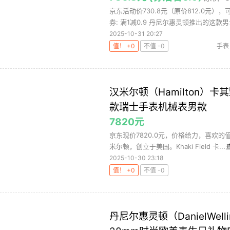
京东活动价730.8元（原价812.0元）
券: 满1减0.9 丹尼尔惠灵顿推出的这款男士
2025-10-31 20:27
值！ +0
不值 -0
手表
汉米尔顿（Hamilton）
款瑞士手表机械表男款
7820元
京东现价7820.0元，价格给力，喜欢的值
米尔顿，创立于美国。Khaki Field 卡...
2025-10-30 23:18
值！ +0
不值 -0
丹尼尔惠灵顿（DanielWel