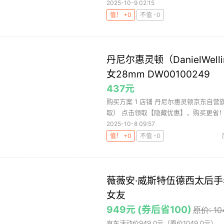
2025-10-9 02:15
值！ +0
不值 -0
丹尼尔惠灵顿（DanielWe
女28mm DW00100249
437元
购买方案 1 店铺 丹尼尔惠灵顿京东自营旗舰
取） 点击领取【隐藏优惠】，购买更省！ 满
2025-10-8 09:57
值！ +0
不值 -0
薇薇安·威斯特伍德西太后
女友
949元 (券后省100)
原价: 1
京东活动价949.0元（原价1049.0元