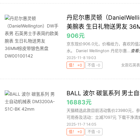
丹尼尔惠灵顿（DanielWel
美腕表 生日礼物送男友 36M
906元
京东现价906.0元，价格给力，喜欢的值
水。 Daniel Wellington 丹尼尔惠...
查看
2025-11-8 19:03
值！ +0
不值 -0
女款石英表
BALL 波尔 碳氢系列 男士自动
16883元
天猫精选此款目前活动售价23980元，参
可用券及活动：立减7097元 下载干净清爽
2025-11-7 14:05
值！ +0
不值 -0