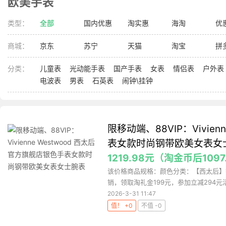
欧美手表
类型：
全部
国内优惠
淘实惠
海淘
优
商城：
京东
苏宁
天猫
淘宝
拼
分类：
儿童表
光动能手表
国产手表
女表
情侣表
户外表
电波表
男表
石英表
闹钟\挂钟
限移动端、88VIP：Vivie
表女款时尚钢带欧美女表女
1219.98元（淘金币后1097
该价格商品规格：颜色分类：【西太后】
销，领取淘礼金199元，参加立减294元
2026-3-31 11:47
值！ +0
不值 -0