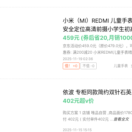
小米（MI）REDMI 儿童
安全定位高清前摄小学生初
459元 (券后省20,月销100
京东活动价459.0元（原价479.0元）
惠券: 满200减20 小米REDMI儿童手表晴.
2025-11-19 02:36
值！ +0
不值 -0
儿童手表
依波 专柜同款简约双针石英
402元超v价
购买方案 1 店铺 唯品自营 ,商品面价178
付 402元 ( 实付单件402元 ...
查看全文
2025-11-15 15:15