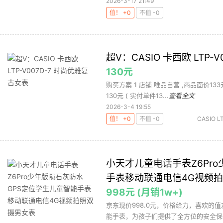
2026-3-17 21:49
值！ +0
不值 -0
超V：CASIO 卡西欧 LTP-
130元
购买方案 1 店铺 唯品自营 ,商品面价133元 
130元 ( 实付单件13...
查看全文
2026-3-4 19:55
值！ +0
不值 -0
CASIO L
小天才儿童电话手表Z6Pr
手表移动联通电信4G视频
998元 (月销1w+)
京东现价998.0元，价格给力，喜欢的
能手表，为孩子们提供了全方位的安全保护