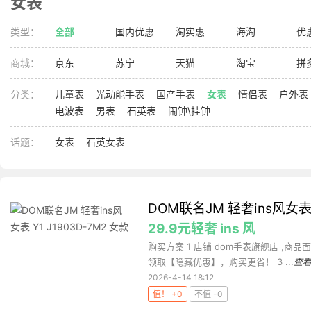
女表
类型：
全部
国内优惠
淘实惠
海淘
优
商城：
京东
苏宁
天猫
淘宝
拼
分类：
儿童表
光动能手表
国产手表
女表
情侣表
户外表
电波表
男表
石英表
闹钟\挂钟
话题：
女表
石英女表
DOM联名JM 轻奢ins风女表 Y
29.9元轻奢 ins 风
购买方案 1 店铺 dom手表旗舰店 ,商品面价
领取【隐藏优惠】，购买更省！ 3 ...
查
2026-4-14 18:12
值！ +0
不值 -0