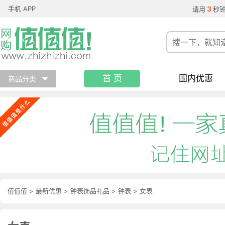
手机 APP
3
请用
秒
首 页
国内优惠
商品分类
值值值
>
最新优惠
>
钟表饰品礼品
>
钟表
>
女表