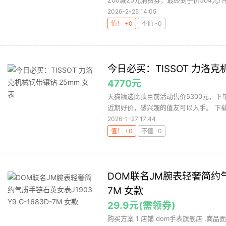
200减25元消费券，最终到手价504元/件
2026-2-25 14:05
值！ +0
不值 -0
今日必买：TISSOT 力洛克
4770元
天猫精选此款目前活动售价5300元，下单
近期好价，感兴趣的值友可以入手。 下载
2026-1-27 17:44
值！ +0
不值 -0
DOM联名JM腕表轻奢简约气质手
7M 女款
29.9元(需领券)
购买方案 1 店铺 dom手表旗舰店 ,商品面价