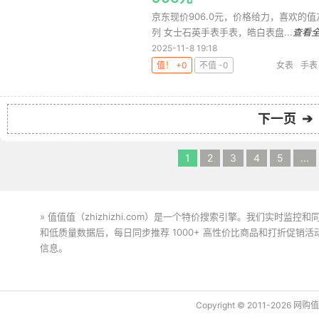
京东现价906.0元，价格给力，喜欢的值友可以入手
列 女士石英手表手表，皓白表盘...
查看
2025-11-8 19:18
值！ +0
不值 -0
女表
手表
下一页 ➔
1
2
3
4
5
...
» 值值值（zhizhizhi.com）是一个特价搜索引擎。我们实时
和低质量数据后，每日同步推荐 1000+ 高性价比商品和打折促销
信息。
下载值值值App
Copyright © 2011-2026 网