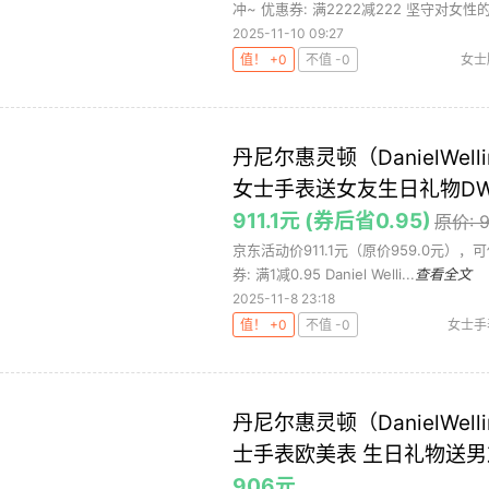
冲~ 优惠券: 满2222减222 坚守对女性的.
2025-11-10 09:27
值！ +0
不值 -0
女士
丹尼尔惠灵顿（DanielWe
女士手表送女友生日礼物DW
911.1元 (券后省0.95)
原价: 
京东活动价911.1元（原价959.0元）
券: 满1减0.95 Daniel Welli...
查看全文
2025-11-8 23:18
值！ +0
不值 -0
女士手
丹尼尔惠灵顿（DanielWel
士手表欧美表 生日礼物送男友
906元