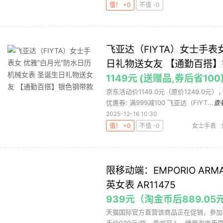
值！ +0
不值 -0
飞亚达（FIYTA）女士手表
日礼物送女友 【通勤百搭
1149元 (送赠品,券后省100
京东活动价1149.0元（原价1249.0
优惠券: 满999减100 飞亚达（FIYT...
查
2025-12-16 10:30
值！ +0
不值 -0
女士手表
限移动端：EMPORIO AR
英女表 AR11475
939元（淘金币后889.05
天猫国际官方直营该商品正在促销，参加满