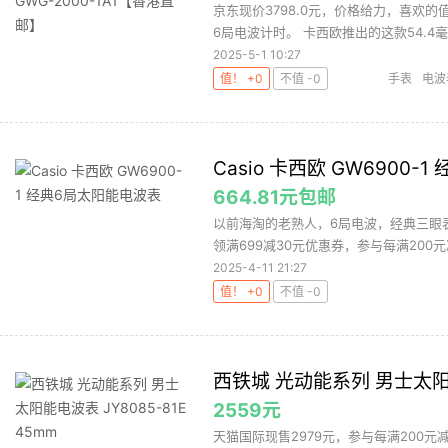
京东现价3798.0元，价格给力，喜欢
6局电波计时。 卡西欧推出的这款54.4毫
2025-5-1 10:27
值！ +0
不值 -0
手表
电波
Casio 卡西欧 GW6900
664.81元包邮
以前海淘的老熟人，6局电波，经典三眼表
领满699减30元优惠券，参与每满200元减
2025-4-11 21:27
值！ +0
不值 -0
西铁城 光动能系列 男士太阳能电
2559元
天猫国际现售2979元，参与每满200元