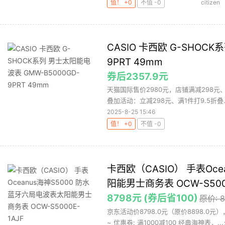
值！ +0
不值 -0
citizen
CASIO 卡西欧 G-SHOC
9PRT 49mm
券后2357.9元
天猫国际售价2980元，店铺满减298元、领
叠加活动：立减298元、满1件打9.5折叠..
2025-8-25 15:46
值！ +0
不值 -0
卡西欧（CASIO） 手表Oc
阳能男士商务表 OCW-S5000
8798元 (券后省100)
原价: 
京东活动价8798.0元（原价8898.0
~ 优惠券: 满1000减100 经典海神表，...