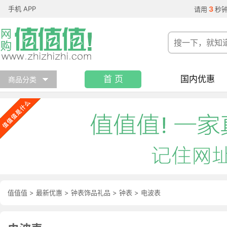
手机 APP
3
请用
秒
首 页
国内优惠
商品分类
值值值
>
最新优惠
>
钟表饰品礼品
>
钟表
>
电波表