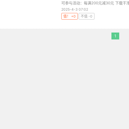
可参与活动：每满200元减30元 下载干净
2025-4-3 07:02
值！ +0
不值 -0
1