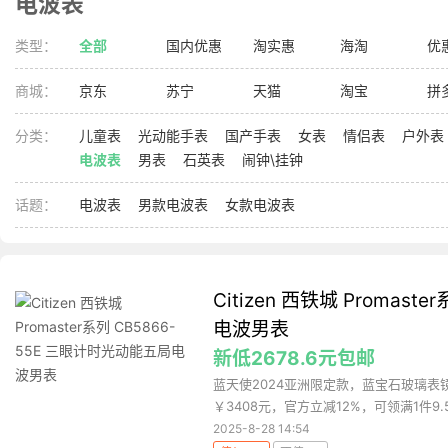
电波表
类型：
全部
国内优惠
淘实惠
海淘
优
商城：
京东
苏宁
天猫
淘宝
拼
分类：
儿童表
光动能手表
国产手表
女表
情侣表
户外表
电波表
男表
石英表
闹钟\挂钟
话题：
电波表
男款电波表
女款电波表
Citizen 西铁城 Promas
电波男表
新低2678.6元包邮
蓝天使2024亚洲限定款，蓝宝石玻璃
￥3408元，官方立减12%，可领满1件9.5
2025-8-28 14:54