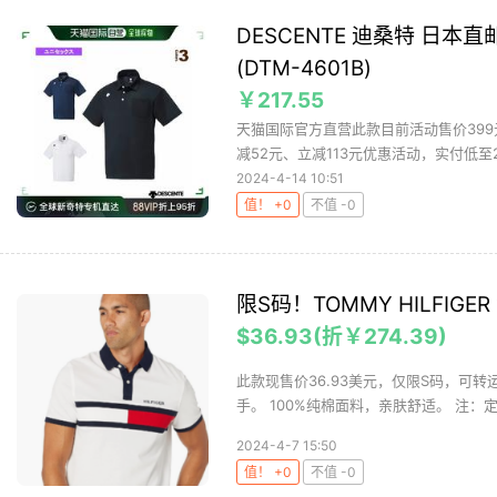
DESCENTE 迪桑特 日本直邮
(DTM-4601B)
￥217.55
天猫国际官方直营此款目前活动售价399元
减52元、立减113元优惠活动，实付低至217
2024-4-14 10:51
值！ +0
不值 -0
限S码！TOMMY HILFIGE
$36.93(折￥274.39)
此款现售价36.93美元，仅限S码，可转
手。 100%纯棉面料，亲肤舒适。 注：定
2024-4-7 15:50
值！ +0
不值 -0