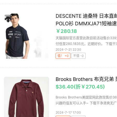
DESCENTE 迪桑特 日本直
POLO衫 DMMXJA71短袖
￥280.18
天猫国际官方直营此款目前活动售价339元
付低至280.1835元，近期好价。 下载干
2024-7-21 22:30
值！ +0
不值 -0
Brooks Brothers 布克
$36.40(折￥270.45)
Brooks Brothers美国官网此款现
兴趣的值友可以入手~ 下载干净清爽无广告
2024-7-17 17:00