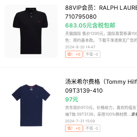
88VIP会员：RALPH LAU
710795080
683.05元含税包邮
天猫国际 售价1200元，国际直营券满100
色：简约基本款。 下载干净清爽无广告的网
2024-8-20 14:47
值！ +0
不值 -0
汤米希尔费格（Tommy Hi
09T3139-410
97元
京东现价97.0元，价格给力，喜欢的值友可以
袖T恤 09T3139，采用100%棉材质...
查
2024-7-31 15:09
值！ +0
不值 -0