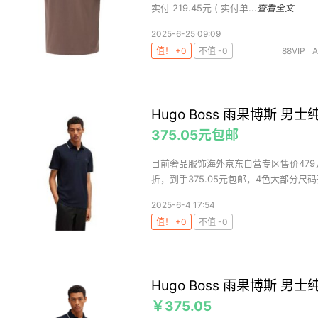
实付 219.45元 ( 实付单...
查看全文
2025-6-25 09:09
值！ +0
不值 -0
88VIP
A
恤/POLO衫
Hugo Boss 雨果博斯 男士
375.05元包邮
目前奢品服饰海外京东自营专区售价479元，
折，到手375.05元包邮，4色大部分尺码齐
2025-6-4 17:54
值！ +0
不值 -0
Hugo Boss 雨果博斯 男士
￥375.05