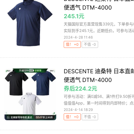
便透气 DTM-4000
245.1元
天猫国际官方直营现售339元，下单参与每
实际到手245.1元，近期低价。可参与活动：
2024-4-28 11:46
值！ +0
不值 -0
DESCENTE 迪桑特 日本直
便透气 DTM-4000
券后224.2元
可参与活动：满0减56、满1件打9.50
值值值App，第一时间得到内部特价；点此
2024-4-14 18:29
值！ +0
不值 -0