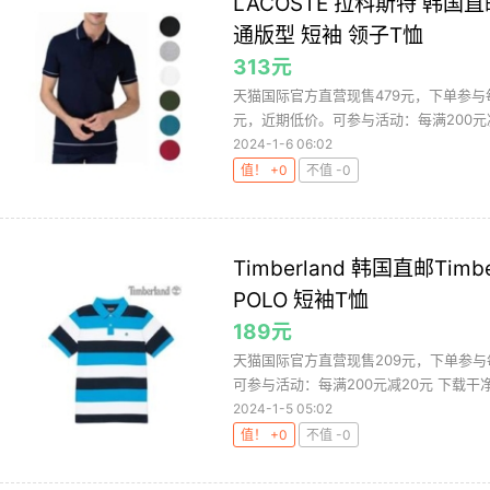
LACOSTE 拉科斯特 韩国直邮L
通版型 短袖 领子T恤
313元
天猫国际官方直营现售479元，下单参与每
元，近期低价。可参与活动：每满200元减2
2024-1-6 06:02
值！ +0
不值 -0
Timberland 韩国直邮Timbe
POLO 短袖T恤
189元
天猫国际官方直营现售209元，下单参与
可参与活动：每满200元减20元 下载干净
2024-1-5 05:02
值！ +0
不值 -0