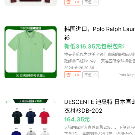
值！ +0
不值 -0
韩国进口，Polo Ralph L
衫
新低316.35元包税包邮
拉夫劳伦作为欧美老钱们青睐的服饰品牌
款经典马标Polo衫， 天猫国际全球探物售
2024-6-26 20:36
值！ +0
不值 -0
Polo Ralp
DESCENTE 迪桑特 日本直邮
衣衬衫DB-202
164.35元
天猫国际官方直营现售209元，下单参与每
下单2件，实际到手328.7元，近期低价。