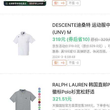
值！ +0
不值 -0
DESCENTE迪桑特 运动服中
(UNV) M
319元 (券后省10)
原价: 329
京东活动价319.0元（原价329.0元）
惠券: 满199减10 高弹舒适，休闲百搭。 修
2024-3-8 08:48
值！ +0
不值 -0
RALPH LAUREN 韩国直邮
徽标Polo衫宽松舒适
321.51元
天猫国际官方直营现售389元，下单参与满1