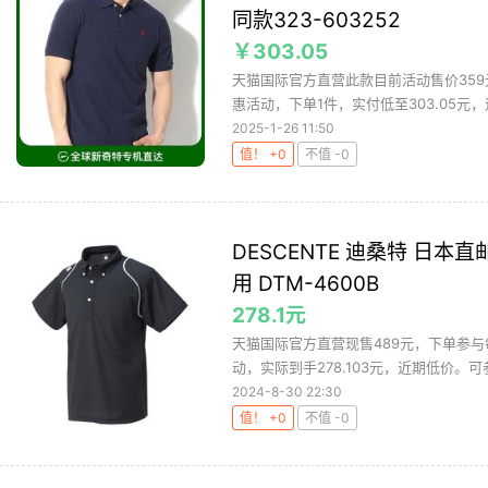
同款323-603252
￥303.05
天猫国际官方直营此款目前活动售价359元
惠活动，下单1件，实付低至303.05元，近
2025-1-26 11:50
值！ +0
不值 -0
DESCENTE 迪桑特 日本直邮
用 DTM-4600B
278.1元
天猫国际官方直营现售489元，下单参与每满
动，实际到手278.103元，近期低价。可参
2024-8-30 22:30
值！ +0
不值 -0