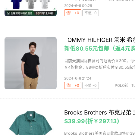
2024-6-9 00:26
值！ +0
不值 -0
TOMMY HILFIGER 汤
新低80.55元包邮（返4元
目前天猫国际自营时尚范售价￥300，每件
￥4购物金，88会员折后实付￥80.55起包
2024-6-8 21:24
值！ +0
不值 -0
POLO衫
To
Brooks Brothers 布克
$39.99(折￥297.13)
Brooks Brothers美国官网此款现