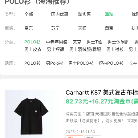
POLO衫（海淘推荐）
类型：
全部
国内优惠
淘实惠
海淘
优
商城：
京东
苏宁
天猫
淘宝
拼
分类：
POLO衫
中老年男装
夹克
男士T恤
男士休闲裤
男士皮衣
男士短裤
男士羽绒服/棉服
男士衬衫
男士
话题：
POLO衫
男Polo衫
男士POLO衫
短袖POLO衫
长袖
Carhartt K87 美式复
82.73元+16.27元淘金币
购买方案 1 店铺 天猫国际自营全球超级店 
击领取【隐藏优惠】，购买更省！ 立减69元
2026-2-13 11:30