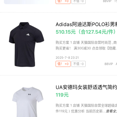
值！ +0
不值 -0
88VIP
T
Adidas阿迪达斯POLO衫
510.15元（合127.54元/件
购买方案 1 店铺 天猫国际自营时尚范 ,商
购买更省！ 满300减30 点击领取【隐藏..
2025-7-8 23:21
值！ +0
不值 -0
88VIP
恤/POLO
UA安德玛女装舒适透气简
119元
购买方案 1 店铺 天猫国际自营全球超级店 ,商
件119元 ) 优惠分析 当前历史新...
查看全