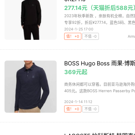
277.14元（天猫折后588元
2023年秋季新款 ，亲肤有机全棉，自然舒
专享92折，折后¥277.14，蓝色S码、黑色.
2024-1-25 17:00
值！ +0
不值 -0
Arm
BOSS Hugo Boss 雨果·博
369元起
商务休闲都可以穿着。目前亚马逊海外购
405元。这款BOSS Herren Passerby Pol
2024-1-14 11:12
值！ +0
不值 -0