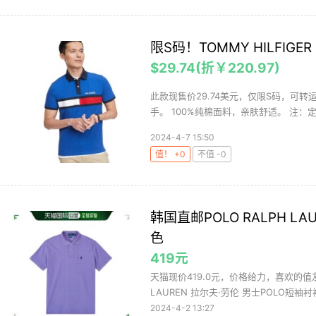
限S码！TOMMY HILFIGE
$29.74(折￥220.97)
此款现售价29.74美元，仅限S码，可转
手。 100%纯棉面料，亲肤舒适。 注：定
2024-4-7 15:50
值！ +0
不值 -0
韩国直邮POLO RALPH 
色
419元
天猫现价419.0元，价格给力，喜欢的值
LAUREN 拉尔夫·劳伦 男士POLO短袖衬衫 
2024-4-2 13:27