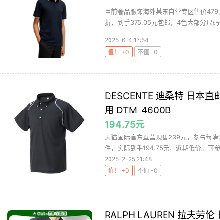
目前奢品服饰海外某东自营专区售价479元，
折，到手375.05元包邮，4色大部分尺码齐
2025-6-4 17:54
值！ +0
不值 -0
DESCENTE 迪桑特 日本直邮
用 DTM-4600B
194.75元
天猫国际官方直营现售239元，参与每满2
件，实际到手194.75元，近期低价。可参
2025-2-25 21:48
值！ +0
不值 -0
RALPH LAUREN 拉夫劳伦