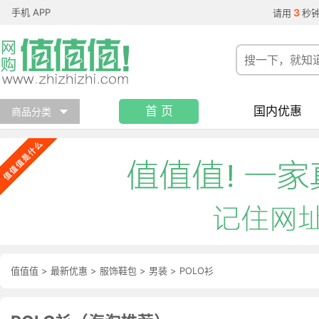
手机 APP
3
请用
秒
首 页
国内优惠
商品分类
值值值
>
最新优惠
>
服饰鞋包
>
男装
>
POLO衫