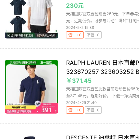
230元
天猫国际官方直营现售269元，下单参与满1
元，近期低价。可参与活动：满1件打9折、满
2024-5-2 15:38
值！ +0
不值 -0
RALPH LAUREN 日本直邮Pol
323670257 323603252 
￥371.45
天猫国际官方直营此款目前活动售价659
至371.45元，近期好价。 下载干净清爽无
2024-4-29 21:40
值！ +0
不值 -0
DESCENTE 迪桑特 日本直