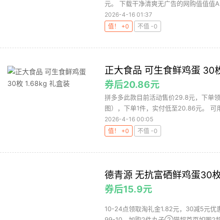
元。 下载干净清爽无广告的网购值值值Ap
2026-4-16 01:37
值！ +0
不值 -0
正大食品 可生食鲜鸡蛋 30枚 
券后20.86元
拼多多此款目前活动售价29.8元，下单
图），下单1件，实付低至20.86元。 可用
2026-4-16 00:05
值！ +0
不值 -0
德青源 无抗富硒鲜鸡蛋30枚
券后15.9元
10-24点领取淘礼金1.82元，30减5
99-10，加购2件丸子②猫超首页如图2超