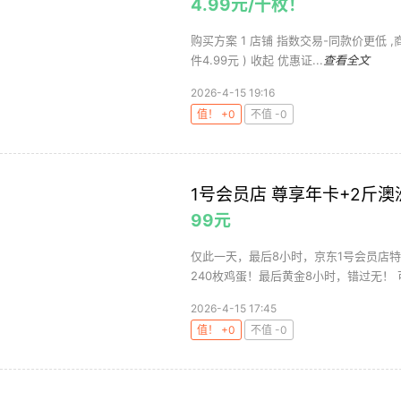
4.99元/十枚！
购买方案 1 店铺 指数交易-同款价更低 ,商品面
件4.99元 ) 收起 优惠证...
查看全文
2026-4-15 19:16
值！ +0
不值 -0
1号会员店 尊享年卡+2斤澳
99元
仅此一天，最后8小时，京东1号会员店特
240枚鸡蛋！最后黄金8小时，错过无！ 可
2026-4-15 17:45
值！ +0
不值 -0