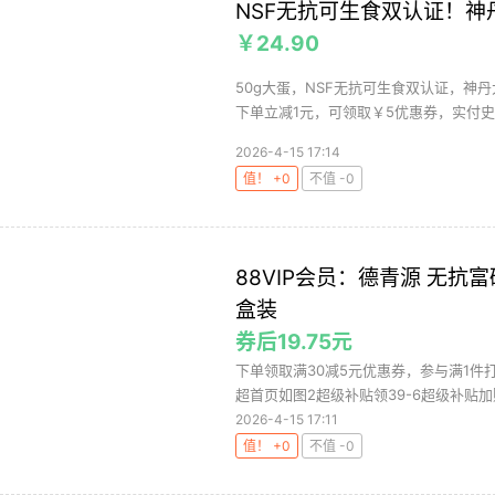
NSF无抗可生食双认证！神丹
￥24.90
50g大蛋，NSF无抗可生食双认证，神
下单立减1元，可领取￥5优惠券，实付史低￥
2026-4-15 17:14
值！ +0
不值 -0
88VIP会员：德青源 无抗
盒装
券后19.75元
下单领取满30减5元优惠券，参与满1件打9
超首页如图2超级补贴领39-6超级补贴加购
2026-4-15 17:11
值！ +0
不值 -0