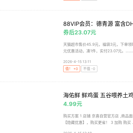
88VIP会员：德青源 富含D
券后23.07元
天猫超市售价45.9元，福袋3元，下单领取
元优惠活动，凑1件，实付23.07元。………
2026-4-15 13:11
值！ +0
不值 -0
海佑鲜 鲜鸡蛋 五谷喂养土鸡蛋
4.99元
购买方案 1 店铺 京喜自营官方店 ,商品面
【隐藏优惠】，购买更省！ 3 加购 购买 ..