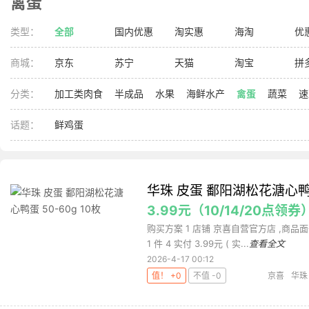
禽蛋
类型：
全部
国内优惠
淘实惠
海淘
优
商城：
京东
苏宁
天猫
淘宝
拼
分类：
加工类肉食
半成品
水果
海鲜水产
禽蛋
蔬菜
速
话题：
鲜鸡蛋
华珠 皮蛋 鄱阳湖松花溏心鸭蛋 
3.99元（10/14/20点领券
购买方案 1 店铺 京喜自营官方店 ,商品面价
1 件 4 实付 3.99元 ( 实...
查看全文
2026-4-17 00:12
值！ +0
不值 -0
京喜
华珠