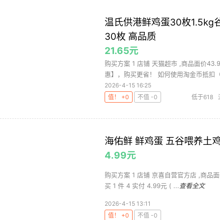
温氏供港鲜鸡蛋30枚1.5
30枚 高品质
21.65元
购买方案 1 店铺 天猫超市 ,商品面价43
惠】，购买更省！ 如何使用淘金币抵扣（截
2026-4-15 16:25
值！ +0
不值 -0
低于618
海佑鲜 鲜鸡蛋 五谷喂养土鸡蛋
4.99元
购买方案 1 店铺 京喜自营官方店 ,商品面价
买 1 件 4 实付 4.99元 ( ...
查看全文
2026-4-15 13:11
值！ +0
不值 -0