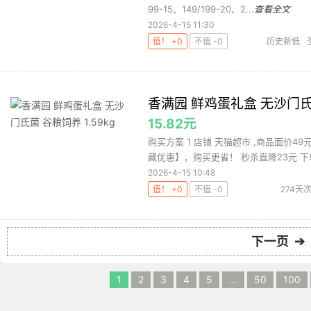
99-15、149/199-20、2...
查看全文
2026-4-15 11:30
值！ +0
不值 -0
历史新低
香满园 鲜鸡蛋礼盒 无沙门氏菌
15.82元
购买方案 1 店铺 天猫超市 ,商品面价4
藏优惠】，购买更省！ 秒杀直降23元 下单
2026-4-15 10:48
值！ +0
不值 -0
274天
下一页 ➔
1
2
3
4
5
...
50
100