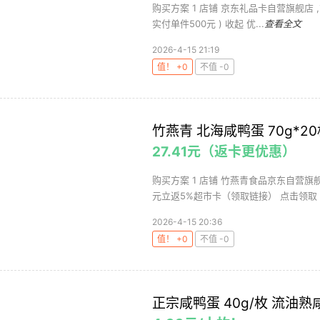
购买方案 1 店铺 京东礼品卡自营旗舰店 ,商品
实付单件500元 ) 收起 优...
查看全文
2026-4-15 21:19
值！ +0
不值 -0
竹燕青 北海咸鸭蛋 70g*
27.41元（返卡更优惠）
购买方案 1 店铺 竹燕青食品京东自营旗舰店
元立返5%超市卡（领取链接） 点击领取【.
2026-4-15 20:36
值！ +0
不值 -0
正宗咸鸭蛋 40g/枚 流油熟咸