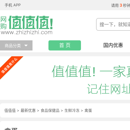
手机 APP
3
请用
秒
首 页
国内优惠
商品分类
值值值
>
最新优惠
>
食品保健品
>
生鲜冷冻
>
禽蛋