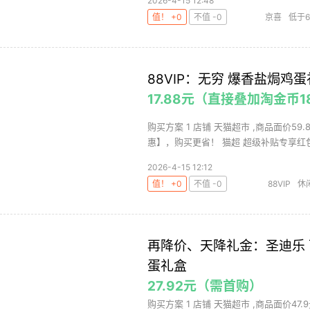
2026-4-15 12:48
值！ +0
不值 -0
京喜
低于
88VIP：无穷 爆香盐焗鸡蛋
17.88元（直接叠加淘金币1
购买方案 1 店铺 天猫超市 ,商品面价59
惠】，购买更省！ 猫超 超级补贴专享红包（
2026-4-15 12:12
值！ +0
不值 -0
88VIP
休
再降价、天降礼金：圣迪乐 
蛋礼盒
27.92元（需首购）
购买方案 1 店铺 天猫超市 ,商品面价47.9