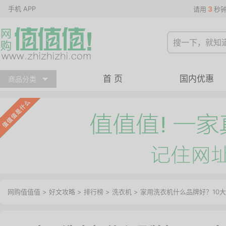
手机 APP
3
请用
秒
首 页
国内优惠
商品分类
网购值值值
>
好文攻略
>
排行榜
>
洗衣机
> 家用洗衣机什么品牌好？10大