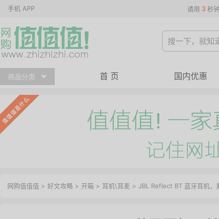
手机 APP
3
请用
秒
首 页
国内优惠
商品分类
网购值值值
>
好文攻略
>
开箱
>
耳机\耳麦
> JBL Reflect BT 蓝牙