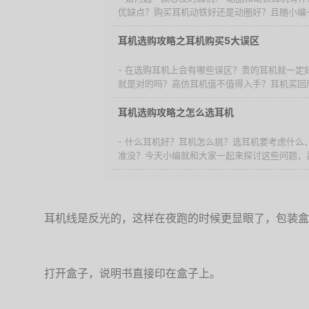
优缺点？购买耳机动铁好还是动圈好？且随小编一
耳机选购攻略之耳机购买5大误区
- 在选购耳机上会有哪些误区？贵的耳机就一定
就是对的吗？高仿耳机值不值得入手？耳机买回后
耳机选购攻略之怎么选耳机
- 什么耳机好？耳机怎么挑？选耳机要考虑什么
准没？今天小编就和大家一起来探讨这些问题，并
耳机线是反光的，这样在夜跑的时候更显眼了，包装盒
打开盒子，说明书直接印在盒子上。