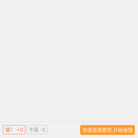
值！ +0
不值 -0
去值值值首页,开始省钱