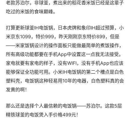
老款苏泊尔，非球釜，煮出来的稻花香米饭已经是这辈子
吃过的米饭的食味巅峰。
打算更新球釜IH电饭锅，日本虎牌和象印IH超过预算，小
米京东1099，特价999，昨天刚刚京东特价899，但是
——米家饭锅设计的操作面板只能做最简单的煮饭操作，
所有高级功能都要在手机App中设置这一点我无法接受。
家电就要有家电的样子，没有WIFI，没有手机App也应该
能够保证全功能可用。小米IH电饭锅的第二个槽点是白色
塑料壳，电饭锅这种轻易用10年的电器，白色塑料真的会
发黄的啊！
那么还是选择个人最信赖的电饭锅——苏泊尔。这款5层
精铁球釜的电饭煲入手价格499元！