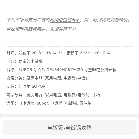
下载干净清爽无广告的
网购值值值App
，第一时间得到内部特价；
点此
领取隐藏优惠券
，先领券再下单。
时间：发布于 2018-1-16 14:31 - 更新于 2021-1-20 17:14
小编：勤奋的小辣椒
名称：
SUPOR 苏泊尔 CFXB40HC817-120 球釜IH电饭煲开箱
攻略分类：
厨房电器
,
家用电器
,
电饭煲\电饭锅
,
品牌：
苏泊尔 SUPOR
商品分类：
厨房电器
,
家用电器
,
电饭煲\电饭锅
,
开箱
话题：
IH电饭煲
,
supor
,
电饭煲
,
电饭锅
,
苏泊尔
电饭煲\电饭锅攻略