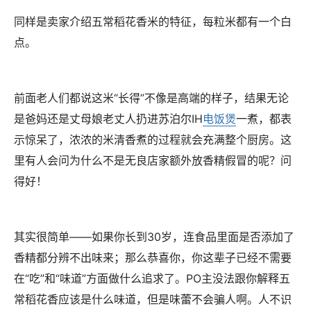
同样是卖家介绍五常稻花香米的特征，每粒米都有一个白
点。
前面老人们都说这米“长得”不像是高端的样子，结果无论
是爸妈还是丈母娘老丈人扔进苏泊尔IH
电饭煲
一煮，都表
示惊呆了，浓浓的米清香煮的过程就会充满整个厨房。这
里有人会问为什么不是无良店家额外放香精假冒的呢？问
得好！
其实很简单——如果你长到30岁，连食品里面是否添加了
香精都分辨不出味来；那么恭喜你，你这辈子已经不需要
在“吃”和“味道”方面做什么追求了。PO主没法跟你解释五
常稻花香应该是什么味道，但是味蕾不会骗人啊。人不识