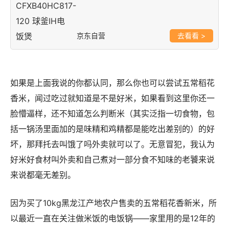
京东自营
>
如果是上面我说的你都认同，那么你也可以尝试五常稻花
香米，闻过吃过就知道是不是好米，如果看到这里你还一
脸懵逼样，还不知道怎么判断米（其实泛指一切食物，包
括一锅汤里面加的是味精和鸡精都是能吃出差别的）的好
坏，那拜托去叫饿了吗外卖就可以了。无意冒犯，我认为
好米好食材叫外卖和自己煮对一部分食不知味的老饕来说
来说都毫无差别。
因为买了10kg黑龙江产地农户售卖的五常稻花香新米，所
以最近一直在关注做米饭的电饭锅——家里用的是12年的