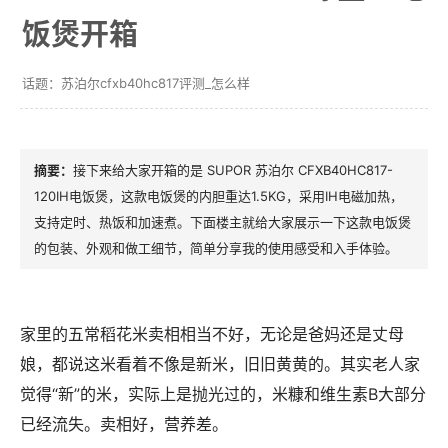
饭煲开箱
苏泊尔cfxb40hc817评测_怎么样
接下来给大家开箱的是 SUPOR 苏泊尔 CFXB40HC817-
120IH电饭煲，这款电饭煲的内胆重达1.5KG，采用IH电磁加热，
支持定时、热饭和加速煮。下面楼主就给大家展示一下这款电饭煲
的包装、外观和做工细节，简单分享我的使用感受和入手体验。
家里的五常稻花米卖相相当不好，无论是爸妈还是丈母
娘，都说这米看着不像是新米，旧旧黄黄的。其实老人家
觉得“新”的米，实际上是抛光过的，米糠和维生素B大部分
已经流失。卖相好，营养差。