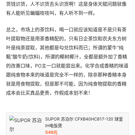
货钱识货，人不识货舌头识货啊！这是身体天赋问题就像
有人能听见蝙蝠吱吱叫，有人听不到一样。
总之，市场上的茶饮料，喝一口就应该知道是不是只有茶
叶提取物还是用茶香精配的，只有日企茶饮和农夫东方树
叶是纯茶提取，其他都是勾兑饮料而已；所谓的蒙牛“纯
甄”酸牛奶(饮料)，所谓的椰树椰汁，全都是额外加了香精
的改善口味，PO主一口就能尝出来。化学合成香精的味道
跟纯食物本来的味道是完全不一样的，除非那种香精本身
就是用食物提取，但是那不可能，因为纯食物提取的香精
成本会比买真品更贵，作假成本划不来！
SUPOR 苏泊尔 CFXB40HC817-120 球釜
IH电饭煲
549元