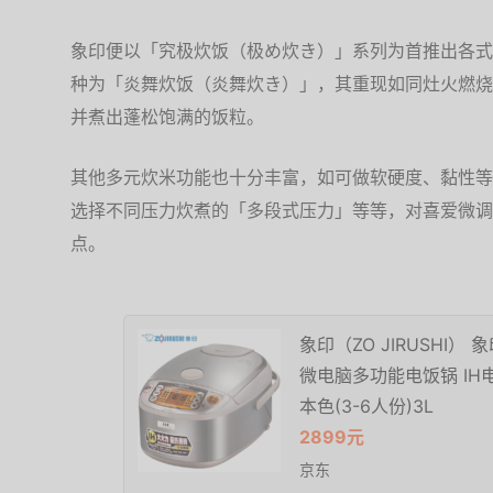
象印便以「究极炊饭（极め炊き）」系列为首推出各式
种为「炎舞炊饭（炎舞炊き）」，其重现如同灶火燃烧
并煮出蓬松饱满的饭粒。
其他多元炊米功能也十分丰富，如可做软硬度、黏性等
选择不同压力炊煮的「多段式压力」等等，对喜爱微调
点。
象印（ZO JIRUSHI
微电脑多功能电饭锅 IH电
本色(3-6人份)3L
2899元
京东