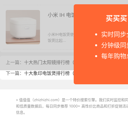
小米 IH 电饭煲亲试，煲出米饭香！
买买买
实时同步
小米IH电饭煲使用 - 科技的发展导致许多东
饭煲比起...
分钟级同
每年购物
上一篇：
十大热门太阳镜排行榜（2022）
下一篇：
十大象印电饭煲排行榜（2022）
» 值值值（zhizhizhi.com）是一个特价搜索引擎。我们实时
和低质量数据后，每日同步推荐 1000+ 高性价比商品和打折促销
信息。
下载值值值App