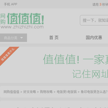
手机 APP
3
请用
秒
首 页
国内优惠
商品分类
网购值值值
>
好文攻略
>
购物攻略
>
电饭煲\电饭锅
> 象印电饭煲怎么选