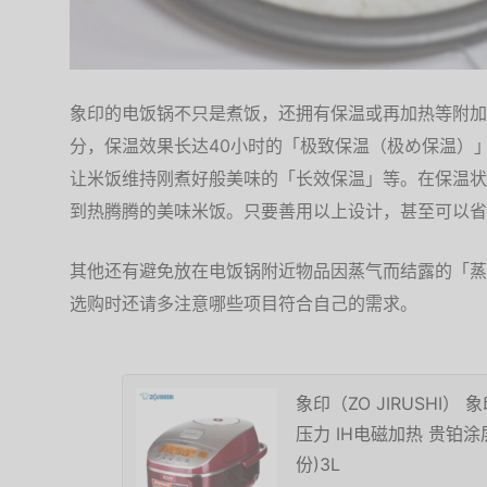
象印的电饭锅不只是煮饭，还拥有保温或再加热等附加
分，保温效果长达40小时的「极致保温（极め保温）
让米饭维持刚煮好般美味的「长效保温」等。在保温状
到热腾腾的美味米饭。只要善用以上设计，甚至可以省
其他还有避免放在电饭锅附近物品因蒸气而结露的「蒸
选购时还请多注意哪些项目符合自己的需求。
象印（ZO JIRUSHI）
压力 IH电磁加热 贵铂涂层
份)3L