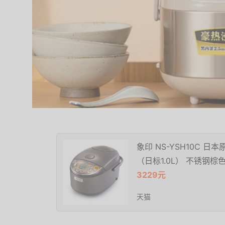
象印 NS-YSH10C 日
（日标1.0L） 不锈钢棕色
3229元
天猫