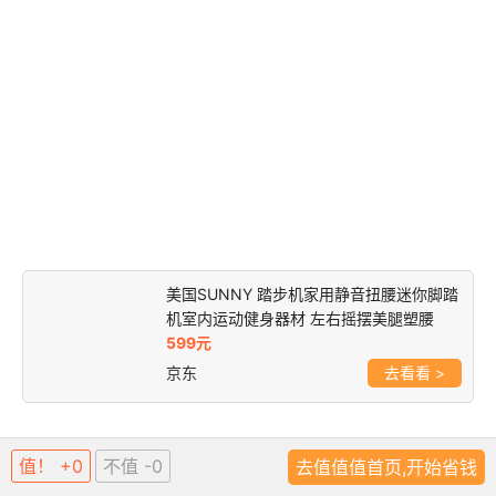
美国SUNNY 踏步机家用静音扭腰迷你脚踏
机室内运动健身器材 左右摇摆美腿塑腰
599元
京东
>
值！ +0
不值 -0
去值值值首页,开始省钱
型式：
扭腰款