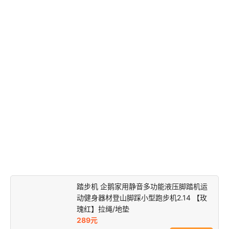
踏步机 企鹅家用静音多功能液压脚踏机运
动健身器材登山脚踩小型跑步机2.14 【玫
瑰红】拉绳/地垫
289元