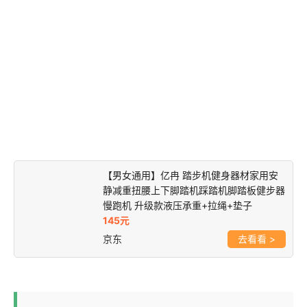
【男女通用】亿冉 踏步机健身器材家用安
静减重扭腰上下脚踏机踩踏机脚踏板健步器
慢跑机 升级款液压承重+拉绳+垫子
145元
京东
>