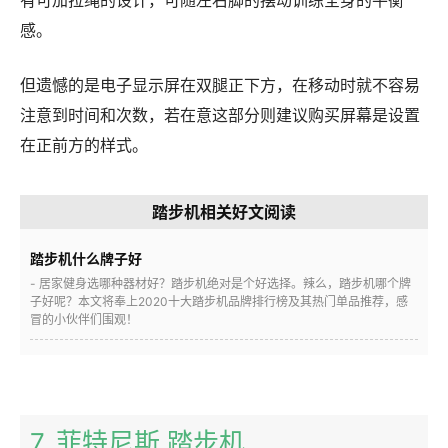
感。
但遗憾的是电子显示屏在双腿正下方，在移动时就不容易
注意到时间和次数，若在意这部分则建议购买屏幕是设置
在正前方的样式。
踏步机相关好文阅读
踏步机什么牌子好
- 居家健身选哪种器材好？踏步机绝对是个好选择。辣么，踏步机哪个牌
子好呢？本文将奉上2020十大踏步机品牌排行榜及其热门单品推荐，感
冒的小伙伴们围观！
7. 菲特尼斯 踏步机