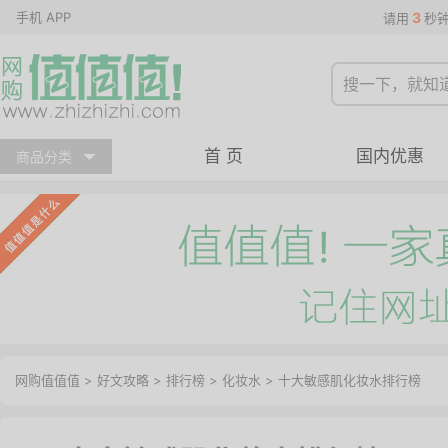
手机 APP
3
请用
秒
首 页
国内优惠
商品分类
网购值值值
>
好文攻略
>
排行榜
>
化妆水
> 十大敏感肌化妆水排行榜