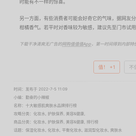
时能有不一样的惊喜。
另一方面，有些消费者可能会好奇它的气味，据网友分
柑橘香气。若平时对香味较为敏感，建议先至门市试用
下载干净清爽无广告的
网购值值值App
，第一时间得到内部特
值！ +1
不值
时间：发布于 2022-7-5 11:09
小编：勤奋的小辣椒
名称：
十大敏感肌爽肤水品牌排行榜
攻略分类：
化妆水
,
护肤保养
,
美容&健康
,
商品分类：
化妆水
,
护肤保养
,
美容&健康
,
排行榜
话题：
保湿化妆水
,
化妆水
,
平衡化妆水
,
滋润型化妆水
,
爽肤水