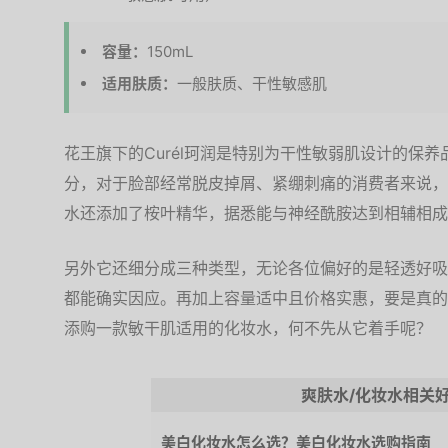
容量：
150mL
适用肤质：
一般肤质、干性敏感肌
花王旗下的Curél珂润是特别为干性敏弱肌设计的保
分，对于脸部经常脱皮掉屑、紧绷刺痛的消费者来说，
水还添加了桉叶精华，据悉能与神经酰胺达到相辅相成
另外它还细分成三种类型，无论各位偏好的是轻透好吸
都能确实因应。再加上容量适中且价格实惠，要是真的
添购一款敏干肌适用的化妆水，何不先从它着手呢？
爽肤水/化妆水相关
美白化妆水怎么选？美白化妆水选购指南