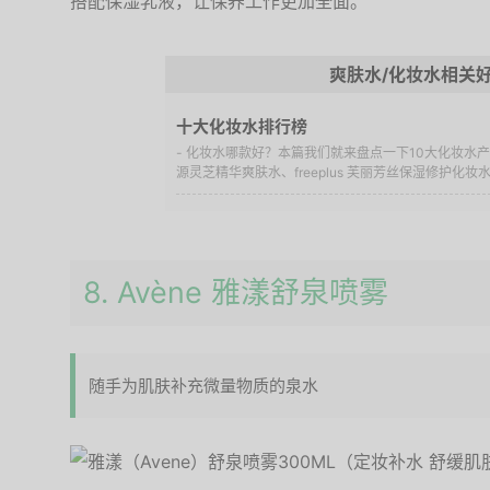
搭配保湿乳液，让保养工作更加全面。
爽肤水/化妆水相关
十大化妆水排行榜
- 化妆水哪款好？本篇我们就来盘点一下10大化妆水产品
源灵芝精华爽肤水、freeplus 芙丽芳丝保湿修护化妆水
8. Avène 雅漾舒泉喷雾
随手为肌肤补充微量物质的泉水