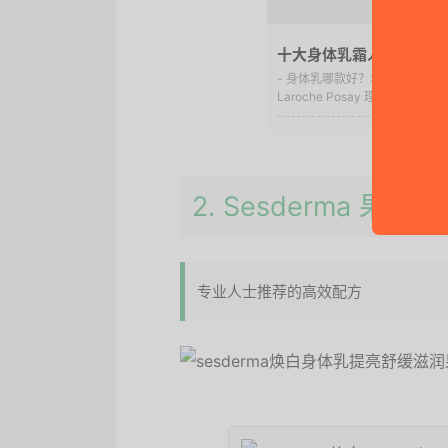
十大身体乳霜人气产品排
- 身体乳哪款好？本篇我们就来
Laroche Posay 理肤泉 AP+
2. Sesderma 果
专业人士推荐的高效配方