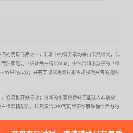
好评的明星商品之一，乳液中的营养素均来自天然植物，包
而独家配方「极效美白精华plus」中包含超小分子的「维
美白效果的成分；并有实际试用测试报告加强消费者的选购
计，容易推开好吸收；清新的水蜜桃香味还能让人心情放
白保湿精华乳，以及富含Q10可同步带给肌肤弹性活力的