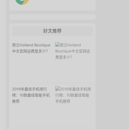
好文推荐
荷兰Holland Boutique
中文官网运费是多少？
2019年最佳手机排行
榜：10款最佳智能手机
推荐