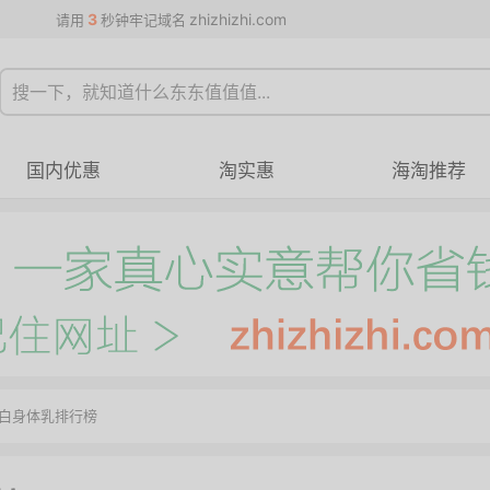
3
zhizhizhi.com
请用
秒钟牢记域名
国内优惠
淘实惠
海淘推荐
美白身体乳排行榜