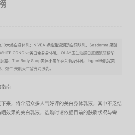
榜
大美白身体乳：NIVEA 妮维雅温润透白润肤乳、Sesderma 果酸
ITE CONC vc美白全身身体乳、OLAY玉兰油超白瓶烟酰胺精华
肤露、The Body Shop美体小铺冬季茉莉身体乳、Ingeni新肌霓美
液、强生 美肌天生皙亮润肤乳。
接下来，将介绍众多人气好评的美白身体乳液，其中不乏结
防晒效果的美白乳液，选购时请依据目前的肤质状况与需