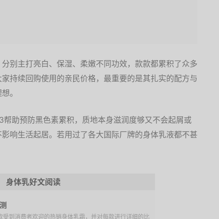
，分别主打亮白、保湿、柔嫩不同功效，款款都累积了众多
大家持续回购使用的亲民价格，最重要的是其扎实的配方与
理想。
3帮助预防黑色素累积，质地本身滋润度够又不会起屑或
不影响生活起居。若用过了各大国际厂牌的身体乳液都不甚
身体乳好文阅读
测
多款受到消费者欢迎的热销身体乳霜，并对每款进行详细的比