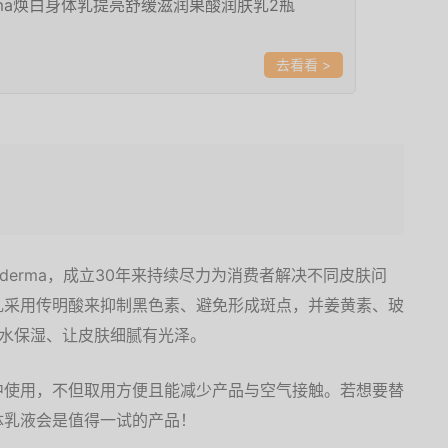
erma焕白身体乳提亮舒缓滋润果酸润肤乳2瓶
>
derma，成立30年来持续尽力为消费者解决不同皮肤问
乳采用传明酸来抑制黑色素、避免形成斑点，并姜黄素、玻
锁水保湿、让皮肤细腻有光泽。
中使用，不但取用方便且能减少产品与空气接触。若想要替
体乳液会是值得一试的产品！