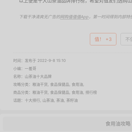
以上便是十大山茶油品牌排行榜，希望对值友们选购山
下载干净清爽无广告的
网购值值值App
，第一时间得到内部特
值！ +3
不值
时间：发布于 2022-9-8 15:10
小编：一羞哥
名称：
山茶油十大品牌
攻略分类：
粮油干货
,
食品保健品
,
食用油
,
商品分类：
粮油干货
,
食品保健品
,
食用油
,
排行榜
话题：
十大排行
,
山茶油
,
茶油
,
茶籽油
食用油攻略