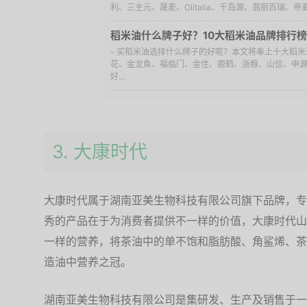
利、三主元、晟麦、Olitalia、千岛源、翡丽百瑞、帝
稻米油什么牌子好？10大稻米油品牌排行榜
- 买稻米油选择什么牌子的好呢？本文将奉上十大稻
花、金龙鱼、福临门、金佳、鹿鹤、浙粮、山信、申
好...
3. 大康时代
大康时代属于湖南亚美生物科技有限公司旗下品牌，专
秀的产品在于为消费者提供不一样的价值，大康时代山
一样的营养，将茶油中的单不饱和脂肪酸、角鲨烯、茶
造油中营养之冠。
湖南亚美生物科技有限公司是集研发、生产及销售于一