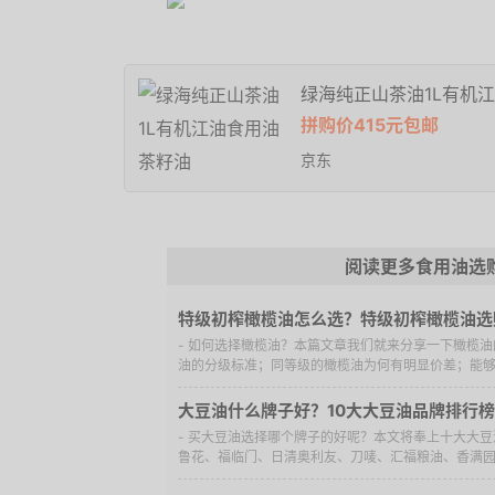
绿海纯正山茶油1L有机
拼购价415元包邮
京东
阅读更多食用油选
特级初榨橄榄油怎么选？特级初榨橄榄油选
- 如何选择橄榄油？本篇文章我们就来分享一下橄榄
油的分级标准；同等级的橄榄油为何有明显价差；能够防
大豆油什么牌子好？10大大豆油品牌排行榜
- 买大豆油选择哪个牌子的好呢？本文将奉上十大大
鲁花、福临门、日清奥利友、刀唛、汇福粮油、香满园、