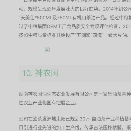
了日本厚生劳动省食品卫生检验机构的检测。公司通过
动，规模呈现逐年发展壮大的良好趋势。2014年初
“天美仕*500ML及750ML有机山茶油产品。经过中
过了中粮集团OEM工厂食品质安全专项评估检查，201
按照中粮质量标准开始投产“五湖和“四海”一级大豆油、
10. 神农国
湖南神农国油生态农业发展有限公司是一家集油茶育种
性农业产业化国有控股企业。
公司在油茶发源地耒阳已规划30万 亩油茶产业种植基
目引进行业先进的加工生产线，传承古法压榨精髓，采