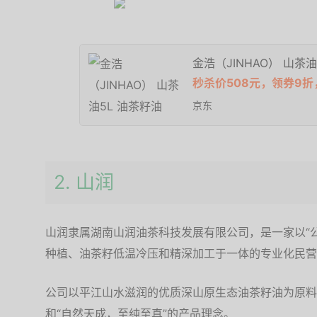
金浩（JINHAO） 山茶油
秒杀价508元，领券9折，
京东
2. 山润
山润隶属湖南山润油茶科技发展有限公司，是一家以“
种植、油茶籽低温冷压和精深加工于一体的专业化民营
公司以平江山水滋润的优质深山原生态油茶籽油为原料
和“自然天成，至纯至真”的产品理念。