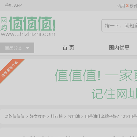
手机 APP
3
请用
秒
首 页
国内优惠
商品分类
网购值值值
>
好文攻略
>
排行榜
>
食用油
> 山茶油什么牌子好？10大山