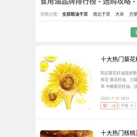
食用油品牌排行榜 - 选购攻略 - 
攻略分类：
全部粮油干货
南北干货
大米
方
十大热门葵花
购买葵花籽油选择哪
寿花 葵花籽油、刀
萃 中粮葵花籽油、日
2023-7-21 18:51
值！ +2
不值 -0
十大热门核桃