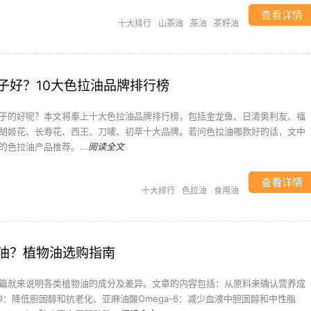
查看详情
十大排行
山茶油
茶油
茶籽油
子好？10大色拉油品牌排行榜
子的好呢？本文将奉上十大色拉油品牌排行榜，包括金龙鱼、日清奥利友、福
胡姬花、长寿花、西王、刀唛、初萃十大品牌。若问色拉油哪款好的话，文中
色拉油产品推荐。...
阅读全文
查看详情
十大排行
色拉油
食用油
油？植物油选购指南
篇就来说明各类植物油的成分及差异。文章的内容包括：从原料来确认营养成
-9：降低胆固醇和抗老化、亚麻油酸Omega-6：减少血液中胆固醇和中性脂