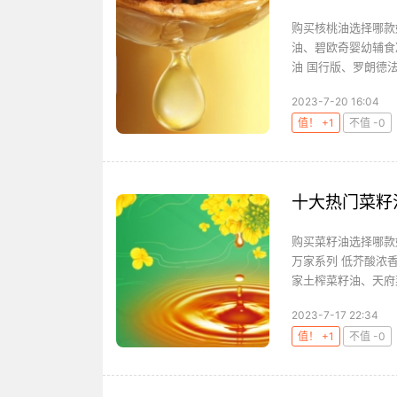
购买核桃油选择哪款
油、碧欧奇婴幼辅食
油 国行版、罗朗德法
2023-7-20 16:04
值！ +1
不值 -0
十大热门菜籽
购买菜籽油选择哪款
万家系列 低芥酸浓
家土榨菜籽油、天府菜
2023-7-17 22:34
值！ +1
不值 -0