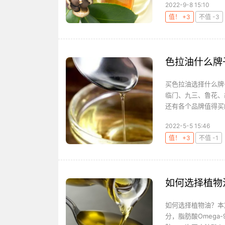
2022-9-8 15:10
值！ +3
不值 -3
色拉油什么牌
买色拉油选择什么牌
临门、九三、鲁花、
还有各个品牌值得买的
2022-5-5 15:46
值！ +3
不值 -1
如何选择植物
如何选择植物油？本
分，脂肪酸Omega