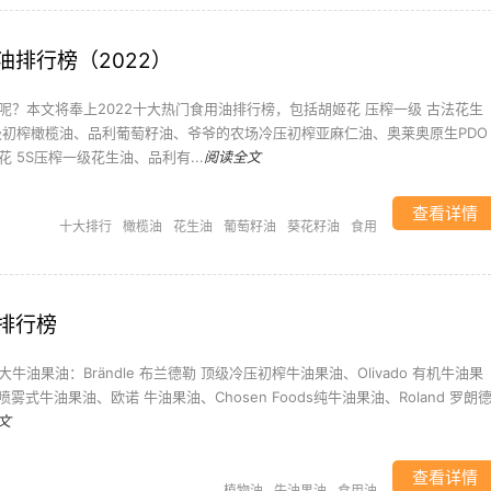
油排行榜（2022）
呢？本文将奉上2022十大热门食用油排行榜，包括胡姬花 压榨一级 古法花生
级初榨橄榄油、品利葡萄籽油、爷爷的农场冷压初榨亚麻仁油、奥莱奥原生PDO
 5S压榨一级花生油、品利有...
阅读全文
查看详情
十大排行
橄榄油
花生油
葡萄籽油
葵花籽油
食用
油
排行榜
油果油：Brändle 布兰德勒 顶级冷压初榨牛油果油、Olivado 有机牛油果
ds喷雾式牛油果油、欧诺 牛油果油、Chosen Foods纯牛油果油、Roland 罗朗
文
查看详情
植物油
牛油果油
食用油