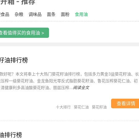
开箱 - 推荐
便食品
杂粮
调味品
面条
面粉
食用油
查看值得买的食用油 >
籽油排行榜
款好呢？本文将奉上十大热门葵花籽油排行榜，包括多力黄金3益葵花籽油、长
唛压榨一级葵花籽油、金龙鱼阳光零反式脂肪葵花籽油、鲁花压榨葵花仁油、初
清健康利多高油酸葵花籽油、丽兹压榨...
阅读全文
查看详情
十大排行
葵花仁油
葵花籽油
油排行榜