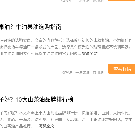
果油？牛油果油选购指南
油果油的选购要点，文章的内容包括：选择冷压初榨的未精制油、不添加任何
选择农场与榨油厂一条龙式的产品、选择具有遮光性的玻璃瓶或不锈钢容器。
用牛油果油的要点和选购牛油果油的常见问题...
阅读全文
查看详情
植物油
牛油果油
食用油
子好？10大山茶油品牌排行榜
子的好呢？本文将奉上十大山茶油品牌排行榜，包括金浩、山润、大康时代、
太、润心、千岛源、沈朗乡、神农国十大品牌。若问山茶油哪款好的话，文中
山茶油产品推荐。...
阅读全文