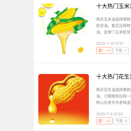
十大热门玉米
购买玉米油选择哪款
胚芽油、鲁花压榨特
油、金掌门玉米胚芽油
2023-7-15 17:21
值！ +1
不值 -1
十大热门花生
购买花生油选择哪款
油、刀唛精炼压榨一
榨山东老字号老味道纯
2023-7-2 22:23
值！ +2
不值 -0