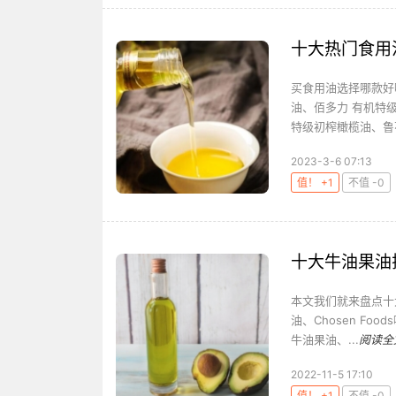
十大热门食用
买食用油选择哪款好
油、佰多力 有机特
特级初榨橄榄油、鲁花
2023-3-6 07:13
值！ +1
不值 -0
十大牛油果油
本文我们就来盘点十大牛
油、Chosen Foo
牛油果油、...
阅读全
2022-11-5 17:10
值！ +1
不值 -0