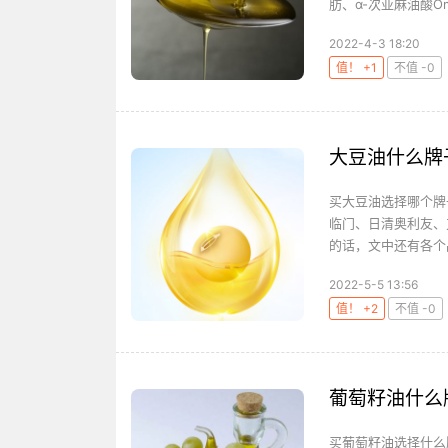
肪、α-次亚麻油酸Om
2022-4-3 18:20
值！ +1
不值 -0
大豆油什么牌
买大豆油选择哪个牌
临门、日清奥利友、
的话，文中还有各个
2022-5-5 13:56
值！ +2
不值 -0
葡萄籽油什么
买葡萄籽油选择什么