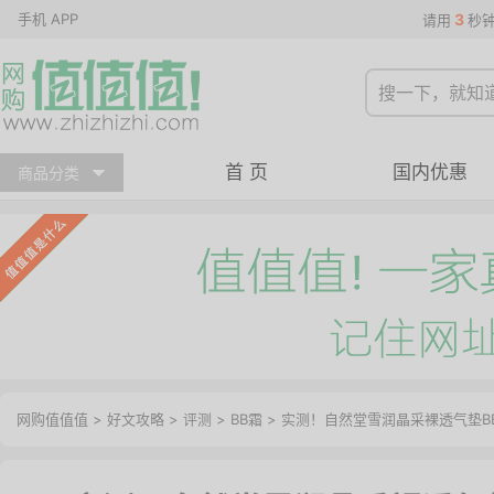
手机 APP
3
请用
秒
首 页
国内优惠
商品分类
网购值值值
>
好文攻略
>
评测
>
BB霜
> 实测！自然堂雪润晶采裸透气垫B