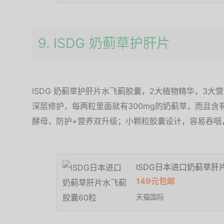
9. ISDG 奶蓟草护肝片
ISDG 奶蓟草护肝片水飞蓟胶囊，2大植物精华，3大营
深层修护，每两粒里面就有300mg的奶蓟草，而且
酵母，防护+营养双升级；小颗粒胶囊设计，容易吞咽，
ISDG日本进口奶蓟草肝
149元包邮
天猫国际