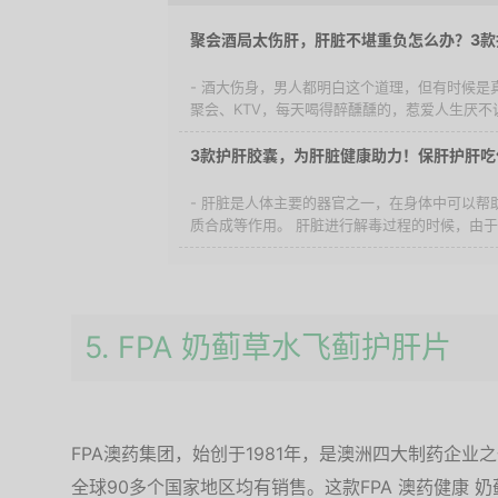
聚会酒局太伤肝，肝脏不堪重负怎么办？3款
- 酒大伤身，男人都明白这个道理，但有时候是
聚会、KTV，每天喝得醉醺醺的，惹爱人生厌不说
3款护肝胶囊，为肝脏健康助力！保肝护肝吃
- 肝脏是人体主要的器官之一，在身体中可以帮
质合成等作用。 肝脏进行解毒过程的时候，由于血
5. FPA 奶蓟草水飞蓟护肝片
FPA澳药集团，始创于1981年，是澳洲四大制药企
全球90多个国家地区均有销售。这款FPA 澳药健康 