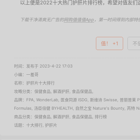
以上便是2022十大热门护肝片排行榜，希望对值友们
下载干净清爽无广告的
网购值值值App
，第一时间得到内部特
值！ +1
不值
时间：发布于 2023-4-22 17:03
小编：一羞哥
名称：
护肝片十大排行
攻略分类：
保健食品
,
解酒护肝
,
食品保健品
,
品牌：
FPA
,
WonderLab
,
医食同源 ISDG
,
斯维诗 Swisse
,
普丽普莱 Pur
Formulas
,
汤臣倍健 BYHEALTH
,
自然之宝 Nature's Bounty
,
芮特 Na
商品分类：
保健食品
,
解酒护肝
,
食品保健品
,
排行榜
话题：
十大排行
,
护肝片