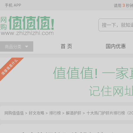
手机 APP
3
请用
秒
首 页
国内优惠
商品分类
网购值值值
>
好文攻略
>
排行榜
>
解酒护肝
> 十大热门护肝片排行榜（20