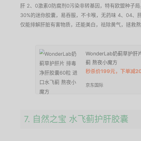
肝 2、0激素0防腐剂0污染非转基因，特有欧盟种子局身
30%的迷你胶囊，易吞服，不卡喉，无药味 4、04
仅能排解肝脏有害物质，还能美白，祛除黄气，拯救熬
WonderLab奶蓟草护
蓟 熬夜小魔方
秒杀价199元，下单减2
京东国际
7. 自然之宝 水飞蓟护肝胶囊