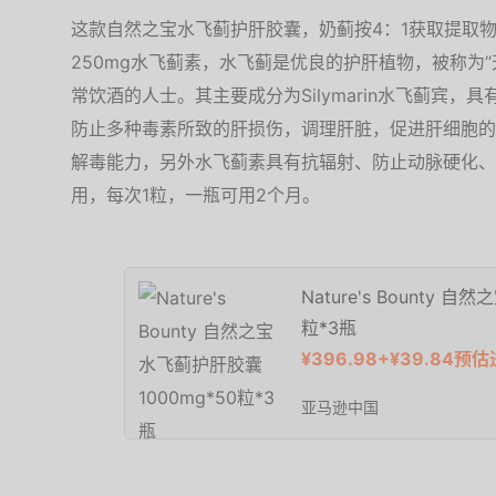
这款自然之宝水飞蓟护肝胶囊，奶蓟按4：1获取提取物
250mg水飞蓟素，水飞蓟是优良的护肝植物，被称为
常饮酒的人士。其主要成分为Silymarin水飞蓟宾
防止多种毒素所致的肝损伤，调理肝脏，促进肝细胞的
解毒能力，另外水飞蓟素具有抗辐射、防止动脉硬化、
用，每次1粒，一瓶可用2个月。
Nature's Bounty 
粒*3瓶
¥396.98+¥39.84预
亚马逊中国