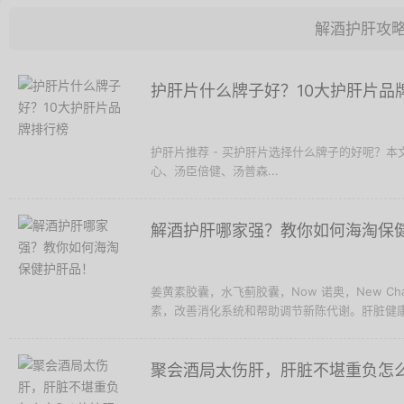
解酒护肝攻
护肝片什么牌子好？10大护肝片品
护肝片推荐 - 买护肝片选择什么牌子的好呢？本
心、汤臣倍健、汤普森...
解酒护肝哪家强？教你如何海淘保
姜黄素胶囊，水飞蓟胶囊，Now 诺奥，New Ch
素，改善消化系统和帮助调节新陈代谢。肝脏健康
聚会酒局太伤肝，肝脏不堪重负怎