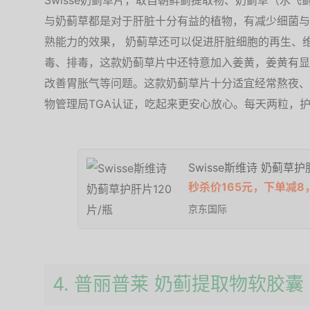
Swisse奶蓟草片，取自朝鲜蓟提取物、奶蓟草（水
与奶蓟草都是对于肝脏十分有益的植物，有减少细菌与
熟能力的效果， 奶蓟草还可以促进肝脏细胞的再生、
毒、排毒，这款奶蓟草片中还特意加入姜黄，姜黄有显
改善胃胀气等问题。这款奶蓟草片十分适宜经常熬夜、
物管理局TGA认证，吃起来更安心放心。每天两粒，
Swisse斯维诗 奶蓟草护
秒杀价165元，下单减8
京东国际
4. 普丽普莱 奶蓟提取物软胶囊