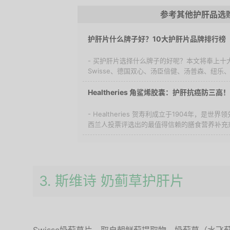
参考其他护肝品选
护肝片什么牌子好？10大护肝片品牌排行榜
- 买护肝片选择什么牌子的好呢？本文将奉上十
Swisse、德国双心、汤臣倍健、汤普森、纽乐、
Healtheries 角鲨烯胶囊：护肝抗癌防三
- Healtheries 贺寿利成立于1904年，
西兰人投票评选出的最值得信赖的膳食营养补充剂品
3. 斯维诗 奶蓟草护肝片