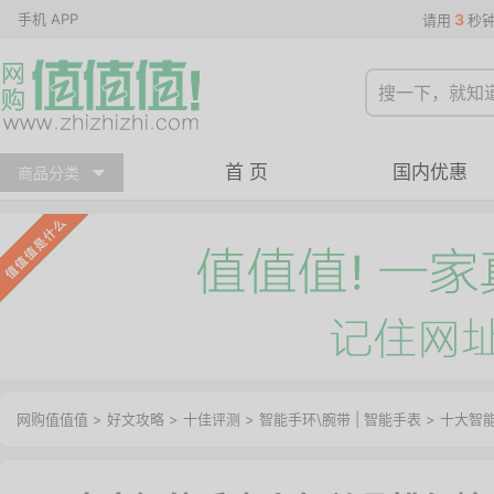
手机 APP
3
请用
秒
首 页
国内优惠
商品分类
网购值值值
>
好文攻略
>
十佳评测
>
智能手环\腕带
|
智能手表
> 十大智