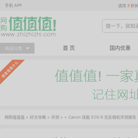
手机 APP
3
请用
秒
首 页
国内优惠
商品分类
网购值值值
>
好文攻略
>
评测
> > Canon 佳能 EOS R 无反相机评测报