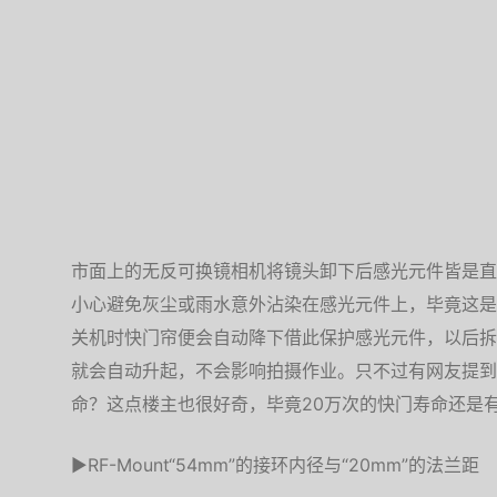
市面上的无反可换镜相机将镜头卸下后感光元件皆是直
小心避免灰尘或雨水意外沾染在感光元件上，毕竟这是一
关机时快门帘便会自动降下借此保护感光元件，以后拆
就会自动升起，不会影响拍摄作业。只不过有网友提到
命？这点楼主也很好奇，毕竟20万次的快门寿命还是
▶RF-Mount“54mm”的接环内径与“20mm”的法兰距