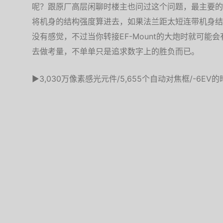
呢？跟原厂高层闲聊时楼主也问过这个问题，最主要的原
将机身的结构强度算进去，如果法兰距太短连带机身结
没有感觉，不过当你转接EF-Mount的大炮时就可能会
去做考量，不单单只是追求数字上的胜负而已。
▶3,030万像素感光元件/5,655个自动对焦框/-6EV