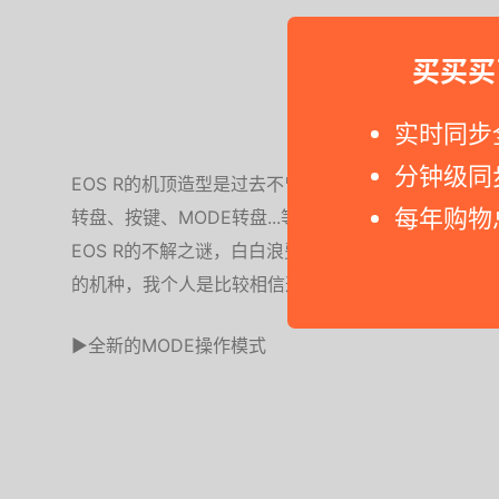
买买买
实时同步
分钟级同
EOS R的机顶造型是过去不曾见过的，毕竟过去的EO
每年购物
转盘、按键、MODE转盘...等等的配置都与过去机
EOS R的不解之谜，白白浪费一个功能转盘的位置，
的机种，我个人是比较相信这个说法。
▶全新的MODE操作模式