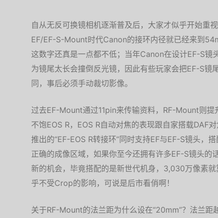
自从无反可换镜相机逐渐普及后，大家才似乎开始重视镜
EF/EF-S-Mount时代Canon的接环内径就已经来
这数字还真是一点都不低；当年Canon在设计EF-S
为镜尾太长会撞倒反光镜，因此有些玩家会把EF-S镜
同，事后必须手动裁切影像。
过去EF-Mount通过11pin来传输资料，RF-Mount
不饱EOS R，EOS R自动对焦的表现跟自家搭载DAF对
推出的“EF-EOS R转接环”同时支持EF与EF-S镜头，
正确的成像区域，如果你至今还拥有许多EF-S镜头的话
新的机会，毕竟搭配的是新世代机身，3,030万像素
乎不受Crop的影响，可说是后市看俏啊！
关于RF-Mount的法兰距为什么设在“20mm”？法