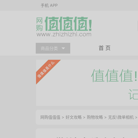
手机 APP
首 页
商品分类
网购值值值
>
好文攻略
>
购物攻略
>
无反\微单相机
>