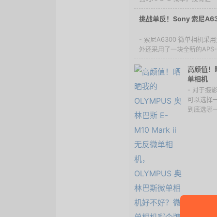
挑战单反！Sony 索尼A6
- 索尼A6300 微单相
外还采用了一块全新的APS-C
高颜值！晒晒
单相机
- 对于
可以选择
到底选哪一