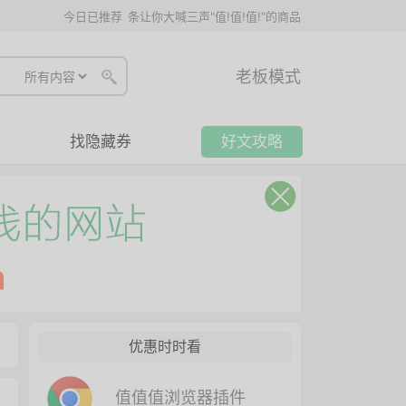
今日已推荐
条让你大喊三声"值!值!值!"的商品
老板模式
找隐藏券
好文攻略
优惠时时看
值值值浏览器插件