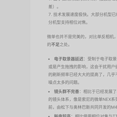
差）。
技术发展速度极快。大部分机型已
分机型支持相位对焦。
微单也并不是完美的，对比单反相机
的
不足
之处。
电子取景器延迟
：受制于电子取景
或是产生拖拽的影响，这会干扰用户
的刷新频率已经大大的提高了，几乎
噪点太多的问题。
镜头群不完善
：相比于已经发展了
的镜头体系，像是索尼的微单NEX
前，由松下与奥林巴斯共同开发的M
耗电较高
：相比使用相位对焦与T