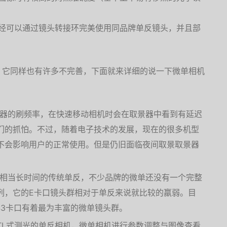
经可以通过镜头转接环完美使用同品牌单反镜头，并且部
，它同样也有许多不完善，下面就来详细的说一下微单相机
器的刷频率，在快速移动相机时会在取景器中看到有延迟
们的抓怕。不过，随着电子技术的发展，现在的很多机型
不会影响用户的正常使用。但是仍旧面临夜间取景取景器
相当长时间的传统单反，不少品牌的微单还没有一个完整
系列，它的E卡口镜头群相对于单反来说就比较的羸弱。目
43卡口有着最为丰富的微单镜头群。
TL式测光的单反相机，微单相机进行参数调整与图像查看