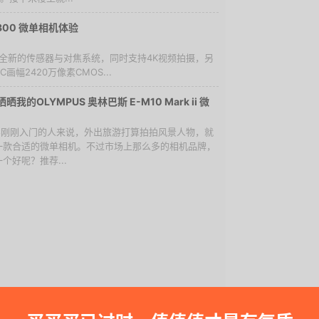
300 微单相机体验
机采用全新的传感器与对焦系统，同时支持4K视频拍摄，另
画幅2420万像素CMOS...
我的OLYMPUS 奥林巴斯 E-M10 Mark ii 微
摄影刚刚入门的人来说，外出旅游打算拍拍风景人物，就
一款合适的微单相机。不过市场上那么多的相机品牌，
个好呢？推荐...