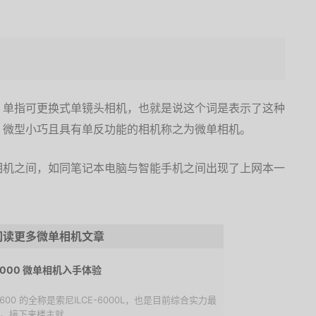
、单指可更换式单镜头相机，也就是说这个词是表示了这种
。微型小巧且具有单反功能的相机称之为微单相机。
相机之间，如同笔记本电脑与智能手机之间出现了上网本一
阅读更多微单相机文章
6000 微单相机入手体验
A600 的全称是索尼ILCE-6000L，也是目前综合实力最
。接下来楼主就...