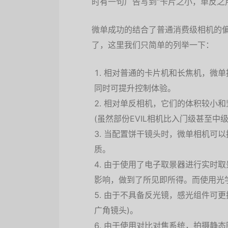
时有一句广告写到“卡片之小，单反之
微单成功的结合了普通消费级相机的
了，这里我们只简单的列举一下：
相对普通的卡片机和长焦机，微单
同时可提升控制体验。
相对单反相机，它们的体积较小和
(虽然部份EVIL相机比入门级甚至中
当配置饼干镜头时，微单相机可以
质。
由于使用了电子取景器进行实时取
影响，做到了所见即所得。而使用光
由于不具备反光镜，感光组件可更
广角镜头)。
由于使用对比对焦系统，拍摄静态