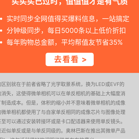
买买买已过时，值值值才是有气质
实时同步全网值得买爆料信息，一站搞定
分钟级同步，每日5000条以上低价折扣
每年购物总金额，平均帮值友节省35%
机有什么区别？
去看看 >
区别就在于前者省略了光学取景系统，换为LED或EVF的
的消失，这使得微单相机可以在单反相机的基础上大幅度消
了制造成本。但是，体积的缩小并不意味着微单相机的成像
的微单相机都使用了与自家单反相同的成像芯片与图像处理
甚至可以通过安装转接环或是卡口配适器来使用单反镜头。
是近似单反或是与单反同级的。奥林巴斯在推出其微单产品