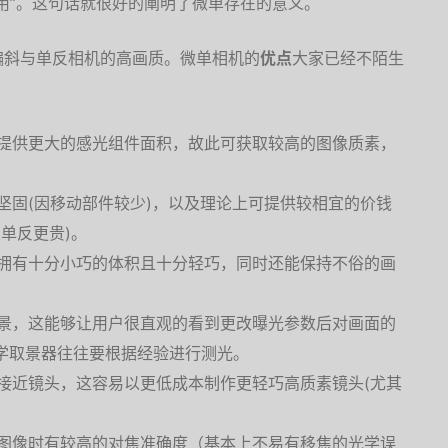
用”。这句话就很好的阐明了微单存在的意义。
偏斜与单反相机的高画质。微单相机的
优点
大家已经不陌生
提供更大的感光组件面积，故此可获取较高的图像质素，
坚固(因移动部件较少)，以及理论上可提供较相宜的价钱
级单反更贵)。
拥有十分小巧的体积且十分轻巧，同时还能保持不俗的画
景，这能够让用户很直观的看到更改曝光参数后对画面的
学取景器往往要根据经验进行测光。
接近镜头，这容易以更低成本制作更轻巧高质素镜头(尤其
图像时有较高的对焦准确度（基本上不易有移焦的光学误