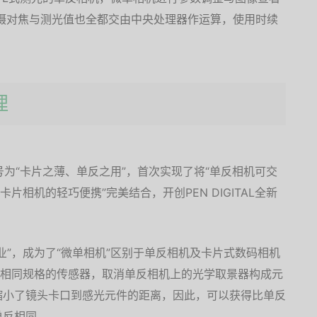
摄对焦与测光值也全都交由中央处理器作运算，使用时续
理
号为“卡片之薄、单反之用”，首次实现了将“单反相机可交
片相机的轻巧便携”完美结合，开创PEN DIGITAL全新
业”，成为了“微单相机”区别于单反相机及卡片式数码相机
机相同规格的传感器，取消单反相机上的光学取景器构成元
缩小了镜头卡口到感光元件的距离，因此，可以获得比单反
单反相同。