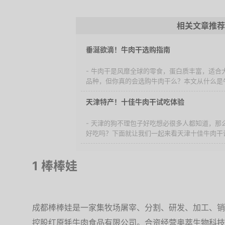
相关文章推荐
垂涎欲滴！牛肉干选购指南
- 牛肉干是风靡全球的零食，蛋白质丰富，适合
品种，但你真的会选购牛肉干么？本文从什么是牛
天津特产！十佳牛肉干试吃体验
- 天津的狗不理包子好吃想必很多人都知道，那
好吃吗？下面就让我们一起来看天津十佳牛肉干
1 棒棒娃
成都棒棒娃是一家集牧场屠宰、分割、研发、加工、销
控股红原牦牛肉食品有限公司。合资经营奥萃生物科技