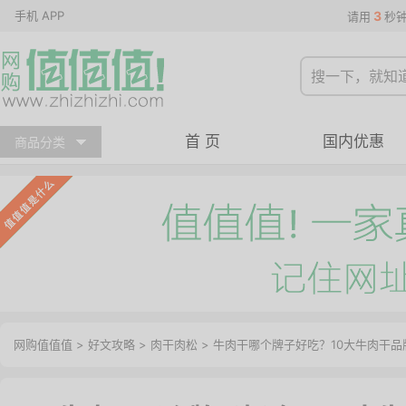
手机 APP
3
请用
秒
首 页
国内优惠
商品分类
网购值值值
>
好文攻略
>
肉干肉松
> 牛肉干哪个牌子好吃？10大牛肉干品