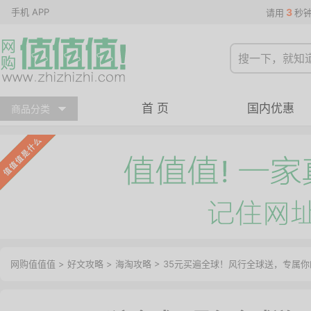
手机 APP
3
请用
秒
首 页
国内优惠
商品分类
网购值值值
>
好文攻略
>
海淘攻略
> 35元买遍全球！风行全球送，专属