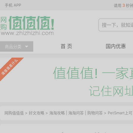
手机 APP
3
请用
秒
首 页
国内优惠
商品分类
网购值值值
>
好文攻略
>
海淘攻略
|
海淘问答
|
购物问答
> PetSmart