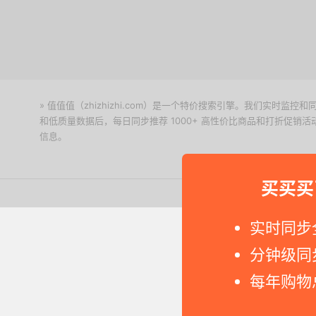
» 值值值（zhizhizhi.com）是一个特价搜索引擎。我们实时
和低质量数据后，每日同步推荐 1000+ 高性价比商品和打折促销
信息。
下载值值值App
买买买
Copyright © 2011-2026 网
实时同步
分钟级同
每年购物