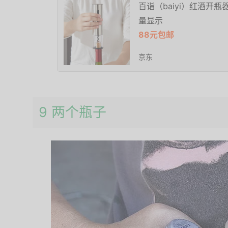
百诣（baiyi）红酒开瓶
量显示
88元包邮
京东
9 两个瓶子