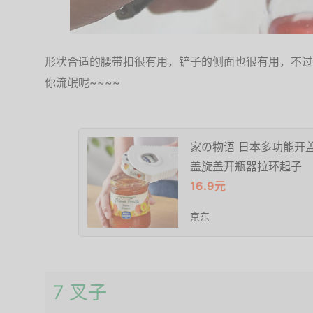
形状合适的腰带扣很有用，铲子的侧面也很有用，不过
你流氓呢~~~~
家の物语 日本多功能开
盖旋盖开瓶器拉环起子
16.9元
京东
7 叉子