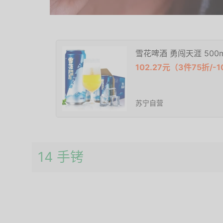
雪花啤酒 勇闯天涯 500m
102.27元（3件75折/-
苏宁自营
14 手铐