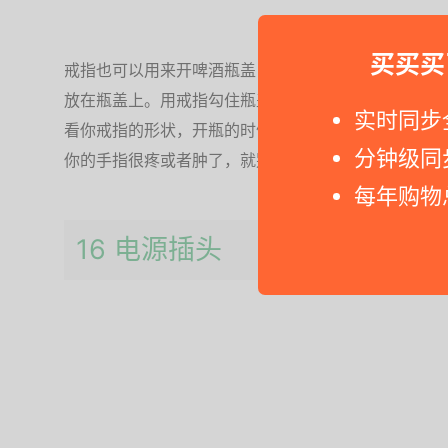
买买买
戒指也可以用来开啤酒瓶盖，用没戴戒指的那只手抓住
放在瓶盖上。用戒指勾住瓶盖距离你手掌最远的位置，
实时同步
看你戒指的形状，开瓶的时候你的无名指可能会有点疼
分钟级同
你的手指很疼或者肿了，就别这样干了。
每年购物
16 电源插头