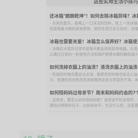
这些实用生活小技巧
还冰箱“朗朗乾坤”！如何去除冰箱异味？
- 炎热的夏天，能喝上一口冰凉的饮料，吃上一块冰
但是随着冰箱的逐渐使用，放的东西又多又杂时，冰镇西
冰箱也需要关爱！冰箱怎么保养好？冰箱使
- 冰箱在大家的日常中是每天都会用到家用电器，久
以通过日常的一些使用方法和维护使得冰箱的磨损减小到
如何洗掉衣服上的油渍？清洗衣服上的油渍
- 吃饭的时候衣服会沾点油，做家务的时候也会沾上
污，普通的洗衣粉洗衣液很难将这些污渍清洗干净。本文
如何陪妈妈过母亲节？周末和妈妈约会的7个
- 这周末，要怎么好好陪妈妈呢？虽然说平时多陪伴
遇到点特殊的日子，比如母亲节，生日什么的，还是要过