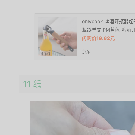
onlycook 啤酒开瓶
瓶器单支 PM蓝色-啤酒
闪购价19.62元
京东
11 纸