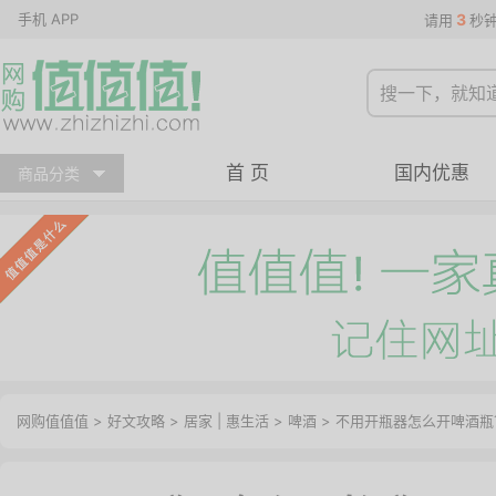
手机 APP
3
请用
秒
首 页
国内优惠
商品分类
网购值值值
>
好文攻略
>
居家
|
惠生活
>
啤酒
> 不用开瓶器怎么开啤酒瓶