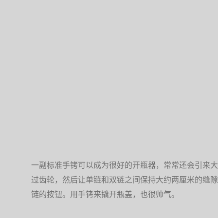
一副标准手铐可以成为很好的开瓶器，常常还会引来大
过齿轮，然后让单链和双链之间保持大约两厘米的缝隙
链的按钮。用手铐来撬开瓶盖，也很帅气。