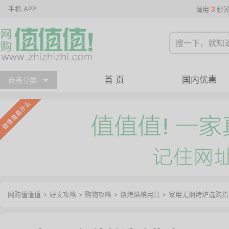
手机 APP
3
请用
秒
首 页
国内优惠
商品分类
网购值值值
>
好文攻略
>
购物攻略
>
烧烤烘焙用具
> 家用无烟烤炉选购指