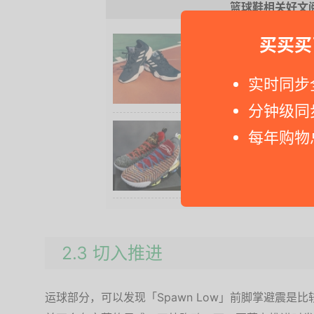
篮球鞋相关好文
Adidas 阿迪达斯 PRO B
买买买
- Adidas PRO BOUN
实时同步
鞋款，售价仅为600多元，相
价。这...
分钟级同
Nike 耐克 LEBRON 16 
每年购物
体验会实战分享
- Lebron James 的御用
球鞋在前阵子正式发布第16代：Nik
2.3 切入推进
运球部分，可以发现「Spawn Low」前脚掌避震是