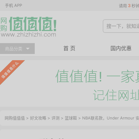
手机 APP
3
请用
秒
首 页
国内优惠
商品分类
网购值值值
>
好文攻略
>
评测
>
篮球鞋
> NBA联名款，Under Armour